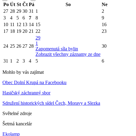
Po
Út
St
Čt
Pá
So
Ne
27
28
29
30
31
1
2
3
4
5
6
7
8
9
10
11
12
13
14
15
16
17
18
19
20
21
22
23
29
1
24
25
26
27
28
30
Zapomenutá síla bylin
Zobrazit všechny záznamy ze dne
31
1
2
3
4
5
6
Mohlo by vás zajímat
Obec Dolní Krupá na Facebooku
Hasičský záchranný sbor
Sdružení historických sídel Čech, Moravy a Slezka
Světelné zdroje
Šetrná kancelár
Ekolamp