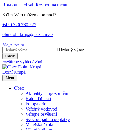
Rovnou na obsah
Rovnou na menu
S čím Vám můžeme pomoci?
+420 326 780 227
obu.dolnikrupa@seznam.cz
Mapa webu
Hledaný výraz
Hledat
rozšířené vyhledávání
Dolní Krupá
Menu
Obec
Aktuality + upozornění
Kalendář akcí
Fotogalerie
Veřejný vodovod
Veřejné osvětlení
Svoz odpadu a poplatky
Mateřská škola
Místní knihovna