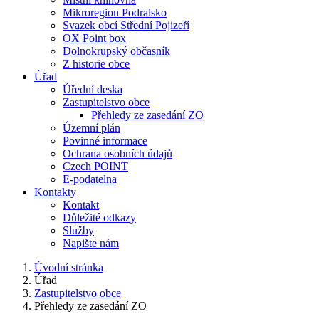
Mikroregion Podralsko
Svazek obcí Střední Pojizeří
OX Point box
Dolnokrupský občasník
Z historie obce
Úřad
Úřední deska
Zastupitelstvo obce
Přehledy ze zasedání ZO
Územní plán
Povinné informace
Ochrana osobních údajů
Czech POINT
E-podatelna
Kontakty
Kontakt
Důležité odkazy
Služby
Napište nám
Úvodní stránka
Úřad
Zastupitelstvo obce
Přehledy ze zasedání ZO