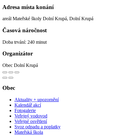
Adresa místa konání
areál Mateřské školy Dolní Krupá, Dolní Krupá
Časová náročnost
Doba trvání: 240 minut
Organizátor
Obec Dolní Krupá
Obec
Aktuality + upozornění
Kalendář akcí
Fotogalerie
Veřejný vodovod
Veřejné osvětlení
Svoz odpadu a poplatky
Mateřská škola