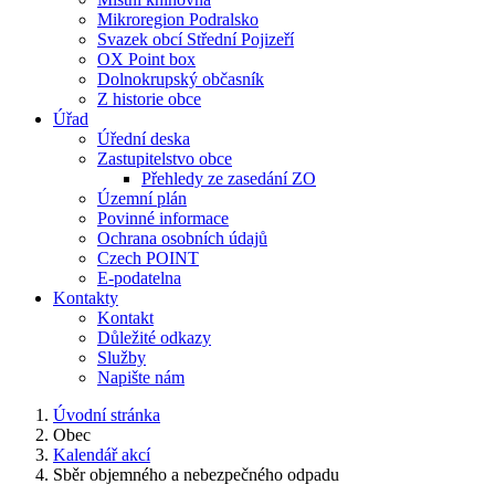
Mikroregion Podralsko
Svazek obcí Střední Pojizeří
OX Point box
Dolnokrupský občasník
Z historie obce
Úřad
Úřední deska
Zastupitelstvo obce
Přehledy ze zasedání ZO
Územní plán
Povinné informace
Ochrana osobních údajů
Czech POINT
E-podatelna
Kontakty
Kontakt
Důležité odkazy
Služby
Napište nám
Úvodní stránka
Obec
Kalendář akcí
Sběr objemného a nebezpečného odpadu