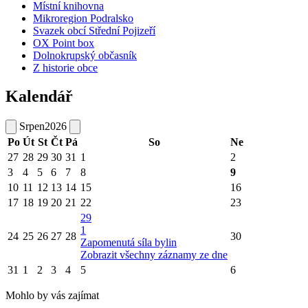
Místní knihovna
Mikroregion Podralsko
Svazek obcí Střední Pojizeří
OX Point box
Dolnokrupský občasník
Z historie obce
Kalendář
Srpen
2026
Po
Út
St
Čt
Pá
So
Ne
27
28
29
30
31
1
2
3
4
5
6
7
8
9
10
11
12
13
14
15
16
17
18
19
20
21
22
23
29
1
24
25
26
27
28
30
Zapomenutá síla bylin
Zobrazit všechny záznamy ze dne
31
1
2
3
4
5
6
Mohlo by vás zajímat