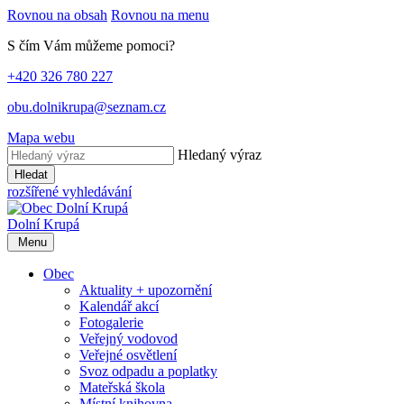
Rovnou na obsah
Rovnou na menu
S čím Vám můžeme pomoci?
+420 326 780 227
obu.dolnikrupa@seznam.cz
Mapa webu
Hledaný výraz
Hledat
rozšířené vyhledávání
Dolní Krupá
Menu
Obec
Aktuality + upozornění
Kalendář akcí
Fotogalerie
Veřejný vodovod
Veřejné osvětlení
Svoz odpadu a poplatky
Mateřská škola
Místní knihovna