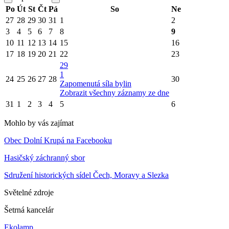
Po
Út
St
Čt
Pá
So
Ne
27
28
29
30
31
1
2
3
4
5
6
7
8
9
10
11
12
13
14
15
16
17
18
19
20
21
22
23
29
1
24
25
26
27
28
30
Zapomenutá síla bylin
Zobrazit všechny záznamy ze dne
31
1
2
3
4
5
6
Mohlo by vás zajímat
Obec Dolní Krupá na Facebooku
Hasičský záchranný sbor
Sdružení historických sídel Čech, Moravy a Slezka
Světelné zdroje
Šetrná kancelár
Ekolamp