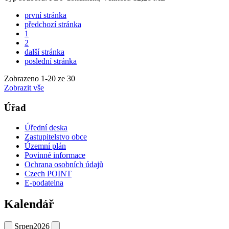
první stránka
předchozí stránka
1
2
další stránka
poslední stránka
Zobrazeno
1
-
20
ze 30
Zobrazit vše
Úřad
Úřední deska
Zastupitelstvo obce
Územní plán
Povinné informace
Ochrana osobních údajů
Czech POINT
E-podatelna
Kalendář
Srpen
2026