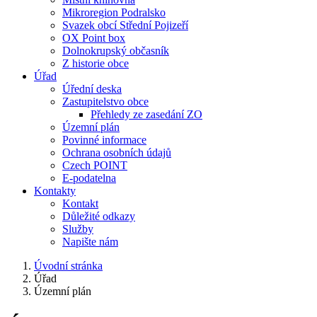
Mikroregion Podralsko
Svazek obcí Střední Pojizeří
OX Point box
Dolnokrupský občasník
Z historie obce
Úřad
Úřední deska
Zastupitelstvo obce
Přehledy ze zasedání ZO
Územní plán
Povinné informace
Ochrana osobních údajů
Czech POINT
E-podatelna
Kontakty
Kontakt
Důležité odkazy
Služby
Napište nám
Úvodní stránka
Úřad
Územní plán