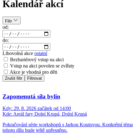
Kalendář akcí
Filtr
od:
do:
Libovolná akce
ostatní
Bezbariérový vstup na akci
Vstup na akci povolen se zvířaty
Akce je vhodná pro děti
Zrušit filtr
Filtrovat
Zapomenutá síla bylin
Kdy:
29. 8. 2026 začátek od 14:00
Kde:
Areál fary Dolní Krupá, Dolní Krupá
Pokračování série workshopů s Jarkou Koutovou. Konkrétní téma
tohoto dílu bude ještě upřesněno.