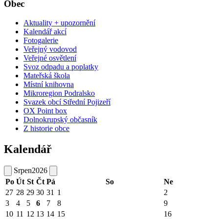
Obec
Aktuality + upozornění
Kalendář akcí
Fotogalerie
Veřejný vodovod
Veřejné osvětlení
Svoz odpadu a poplatky
Mateřská škola
Místní knihovna
Mikroregion Podralsko
Svazek obcí Střední Pojizeří
OX Point box
Dolnokrupský občasník
Z historie obce
Kalendář
Srpen
2026
Po
Út
St
Čt
Pá
So
Ne
27
28
29
30
31
1
2
3
4
5
6
7
8
9
10
11
12
13
14
15
16