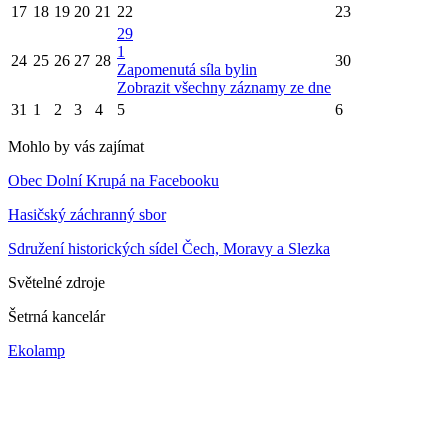
17
18
19
20
21
22
23
29
1
24
25
26
27
28
30
Zapomenutá síla bylin
Zobrazit všechny záznamy ze dne
31
1
2
3
4
5
6
Mohlo by vás zajímat
Obec Dolní Krupá na Facebooku
Hasičský záchranný sbor
Sdružení historických sídel Čech, Moravy a Slezka
Světelné zdroje
Šetrná kancelár
Ekolamp