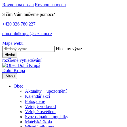
Rovnou na obsah
Rovnou na menu
S čím Vám můžeme pomoci?
+420 326 780 227
obu.dolnikrupa@seznam.cz
Mapa webu
Hledaný výraz
Hledat
rozšířené vyhledávání
Dolní Krupá
Menu
Obec
Aktuality + upozornění
Kalendář akcí
Fotogalerie
Veřejný vodovod
Veřejné osvětlení
Svoz odpadu a poplatky
Mateřská škola
Místní knihovna