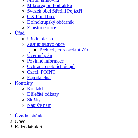
Mikroregion Podralsko
Svazek obcí Střední Pojizeří
OX Point box
Dolnokrupský občasník
Z historie obce
Úřad
Úřední deska
Zastupitelstvo obce
Přehledy ze zasedání ZO
Územní plán
Povinné informace
Ochrana osobních údajů
Czech POINT
E-podatelna
Kontakty
Kontakt
Důležité odkazy
Služby
Napište nám
Úvodní stránka
Obec
Kalendář akcí