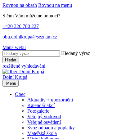
Rovnou na obsah
Rovnou na menu
S čím Vám můžeme pomoci?
+420 326 780 227
obu.dolnikrupa@seznam.cz
Mapa webu
Hledaný výraz
Hledat
rozšířené vyhledávání
Dolní Krupá
Menu
Obec
Aktuality + upozornění
Kalendář akcí
Fotogalerie
Veřejný vodovod
Veřejné osvětlení
Svoz odpadu a poplatky
Mateřská škola
Místní knihovna