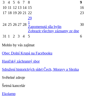
3
4
5
6
7
8
9
10
11
12
13
14
15
16
17
18
19
20
21
22
23
29
1
24
25
26
27
28
30
Zapomenutá síla bylin
Zobrazit všechny záznamy ze dne
31
1
2
3
4
5
6
Mohlo by vás zajímat
Obec Dolní Krupá na Facebooku
Hasičský záchranný sbor
Sdružení historických sídel Čech, Moravy a Slezka
Světelné zdroje
Šetrná kancelár
Ekolamp