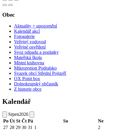
Obec
Aktuality + upozornění
Kalendář akcí
Fotogalerie
Veřejný vodovod
Veřejné osvětlení
Svoz odpadu a poplatky
Mateřská škola
Místní knihovna
Mikroregion Podralsko
Svazek obcí Střední Pojizeří
OX Point box
Dolnokrupský občasník
Z historie obce
Kalendář
Srpen
2026
Po
Út
St
Čt
Pá
So
Ne
27
28
29
30
31
1
2