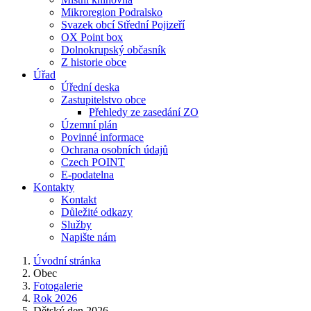
Mikroregion Podralsko
Svazek obcí Střední Pojizeří
OX Point box
Dolnokrupský občasník
Z historie obce
Úřad
Úřední deska
Zastupitelstvo obce
Přehledy ze zasedání ZO
Územní plán
Povinné informace
Ochrana osobních údajů
Czech POINT
E-podatelna
Kontakty
Kontakt
Důležité odkazy
Služby
Napište nám
Úvodní stránka
Obec
Fotogalerie
Rok 2026
Dětský den 2026