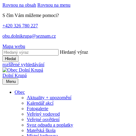
Rovnou na obsah
Rovnou na menu
S čím Vám můžeme pomoci?
+420 326 780 227
obu.dolnikrupa@seznam.cz
Mapa webu
Hledaný výraz
Hledat
rozšířené vyhledávání
Dolní Krupá
Menu
Obec
Aktuality + upozornění
Kalendář akcí
Fotogalerie
Veřejný vodovod
Veřejné osvětlení
Svoz odpadu a poplatky
Mateřská škola
Místní knihovna