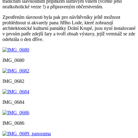
tradičním slavnostním přípitkem šumivým vínem (včetně jeho
nealkoholické verze !) a připraveným občerstvením.
Zpestřením slavnosti byla pak pro návštěvníky ještě možnost
prohlédnout si akvarely pana Jiřího Lode, které zobrazují
architektonické kulturní památky Dolní Krupé, jsou nyní instalované
v prvním patře zdejší fary a tvoří obsah výstavy, jejíž vernisáž se zde
odehrála o den dříve.
IMG_0680
IMG_0682
IMG_0684
IMG_0686