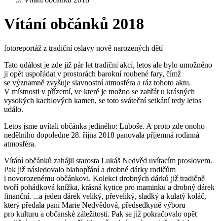
Vítání občánků 2018
fotoreportáž z tradiční oslavy nově narozených dětí
Tato událost je zde již pár let tradiční akcí, letos ale bylo umožněno
ji opět uspořádat v prostorách barokní roubené fary, čímž
se významně zvyšuje slavnostní atmosféra a ráz tohoto aktu.
V místnosti v přízemí, ve které je možno se zahřát u krásných
vysokých kachlových kamen, se toto sváteční setkání tedy letos
událo.
Letos jsme uvítali občánka jediného: Luboše. A proto zde onoho
nedělního dopoledne 28. října 2018 panovala příjemná rodinná
atmosféra.
Vítání občánků zahájil starosta Lukáš Nedvěd uvítacím proslovem.
Pak již následovalo blahopřání a drobné dárky rodičům
i novorozenému občánkovi. Kolekci drobných dárků již tradičně
tvoří pohádková knížka, krásná kytice pro maminku a drobný dárek
finanční. ...a jeden dárek veliký, převeliký, sladký a kulatý koláč,
který předala paní Marie Nedvědová, předsedkyně výboru
pro kulturu a občanské záležitosti. Pak se již pokračovalo opět