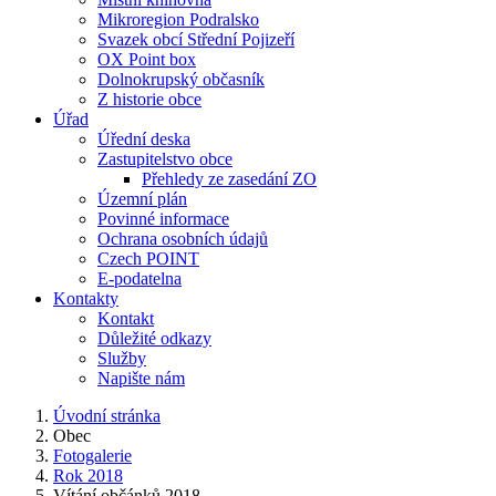
Mikroregion Podralsko
Svazek obcí Střední Pojizeří
OX Point box
Dolnokrupský občasník
Z historie obce
Úřad
Úřední deska
Zastupitelstvo obce
Přehledy ze zasedání ZO
Územní plán
Povinné informace
Ochrana osobních údajů
Czech POINT
E-podatelna
Kontakty
Kontakt
Důležité odkazy
Služby
Napište nám
Úvodní stránka
Obec
Fotogalerie
Rok 2018
Vítání občánků 2018