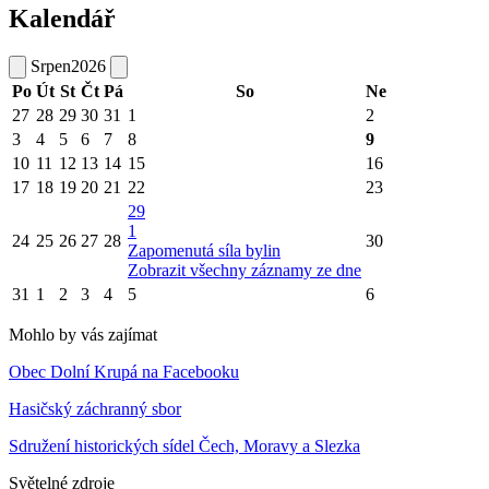
Kalendář
Srpen
2026
Po
Út
St
Čt
Pá
So
Ne
27
28
29
30
31
1
2
3
4
5
6
7
8
9
10
11
12
13
14
15
16
17
18
19
20
21
22
23
29
1
24
25
26
27
28
30
Zapomenutá síla bylin
Zobrazit všechny záznamy ze dne
31
1
2
3
4
5
6
Mohlo by vás zajímat
Obec Dolní Krupá na Facebooku
Hasičský záchranný sbor
Sdružení historických sídel Čech, Moravy a Slezka
Světelné zdroje