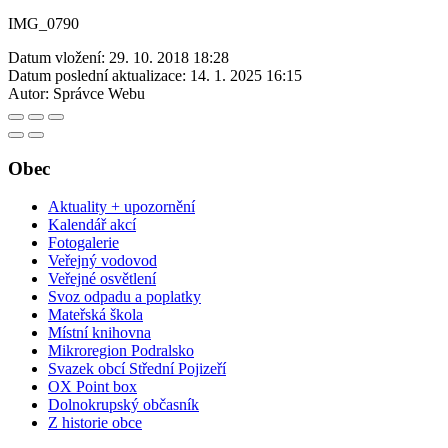
IMG_0790
Datum vložení:
29. 10. 2018 18:28
Datum poslední aktualizace:
14. 1. 2025 16:15
Autor:
Správce Webu
Obec
Aktuality + upozornění
Kalendář akcí
Fotogalerie
Veřejný vodovod
Veřejné osvětlení
Svoz odpadu a poplatky
Mateřská škola
Místní knihovna
Mikroregion Podralsko
Svazek obcí Střední Pojizeří
OX Point box
Dolnokrupský občasník
Z historie obce