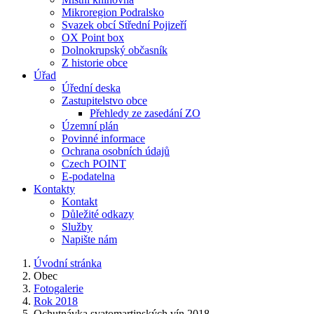
Mikroregion Podralsko
Svazek obcí Střední Pojizeří
OX Point box
Dolnokrupský občasník
Z historie obce
Úřad
Úřední deska
Zastupitelstvo obce
Přehledy ze zasedání ZO
Územní plán
Povinné informace
Ochrana osobních údajů
Czech POINT
E-podatelna
Kontakty
Kontakt
Důležité odkazy
Služby
Napište nám
Úvodní stránka
Obec
Fotogalerie
Rok 2018
Ochutnávka svatomartinských vín 2018