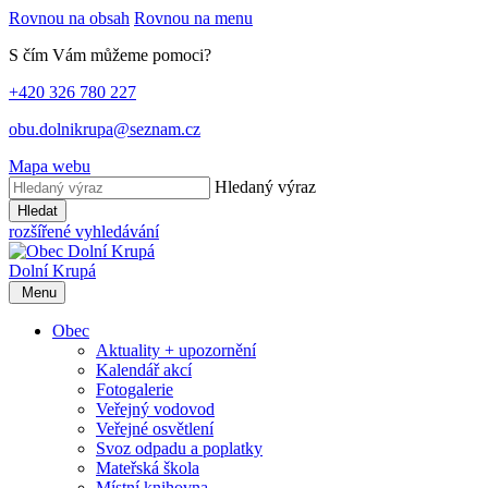
Rovnou na obsah
Rovnou na menu
S čím Vám můžeme pomoci?
+420 326 780 227
obu.dolnikrupa@seznam.cz
Mapa webu
Hledaný výraz
Hledat
rozšířené vyhledávání
Dolní Krupá
Menu
Obec
Aktuality + upozornění
Kalendář akcí
Fotogalerie
Veřejný vodovod
Veřejné osvětlení
Svoz odpadu a poplatky
Mateřská škola
Místní knihovna