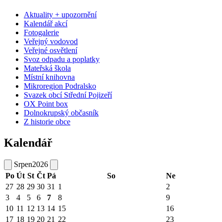
Aktuality + upozornění
Kalendář akcí
Fotogalerie
Veřejný vodovod
Veřejné osvětlení
Svoz odpadu a poplatky
Mateřská škola
Místní knihovna
Mikroregion Podralsko
Svazek obcí Střední Pojizeří
OX Point box
Dolnokrupský občasník
Z historie obce
Kalendář
Srpen
2026
Po
Út
St
Čt
Pá
So
Ne
27
28
29
30
31
1
2
3
4
5
6
7
8
9
10
11
12
13
14
15
16
17
18
19
20
21
22
23