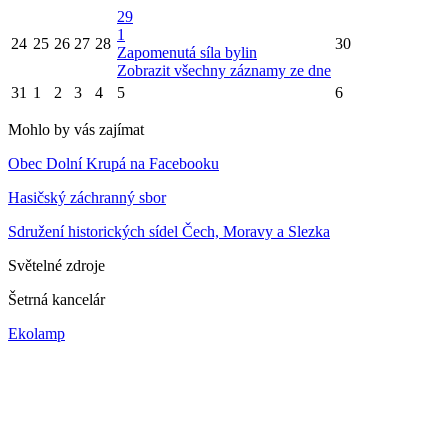
29
1
24
25
26
27
28
30
Zapomenutá síla bylin
Zobrazit všechny záznamy ze dne
31
1
2
3
4
5
6
Mohlo by vás zajímat
Obec Dolní Krupá na Facebooku
Hasičský záchranný sbor
Sdružení historických sídel Čech, Moravy a Slezka
Světelné zdroje
Šetrná kancelár
Ekolamp