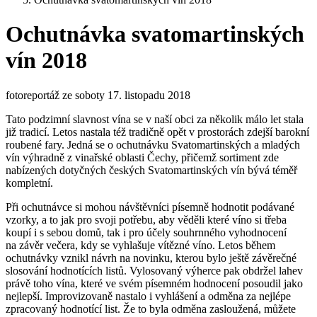
Ochutnávka svatomartinských
vín 2018
fotoreportáž ze soboty 17. listopadu 2018
Tato podzimní slavnost vína se v naší obci za několik málo let stala
již tradicí. Letos nastala též tradičně opět v prostorách zdejší barokní
roubené fary. Jedná se o ochutnávku Svatomartinských a mladých
vín výhradně z vinařské oblasti Čechy, přičemž sortiment zde
nabízených dotyčných českých Svatomartinských vín bývá téměř
kompletní.
Při ochutnávce si mohou návštěvníci písemně hodnotit podávané
vzorky, a to jak pro svoji potřebu, aby věděli které víno si třeba
koupí i s sebou domů, tak i pro účely souhrnného vyhodnocení
na závěr večera, kdy se vyhlašuje vítězné víno. Letos během
ochutnávky vznikl návrh na novinku, kterou bylo ještě závěrečné
slosování hodnotících listů. Vylosovaný výherce pak obdržel lahev
právě toho vína, které ve svém písemném hodnocení posoudil jako
nejlepší. Improvizovaně nastalo i vyhlášení a odměna za nejlépe
zpracovaný hodnotící list. Že to byla odměna zasloužená, můžete