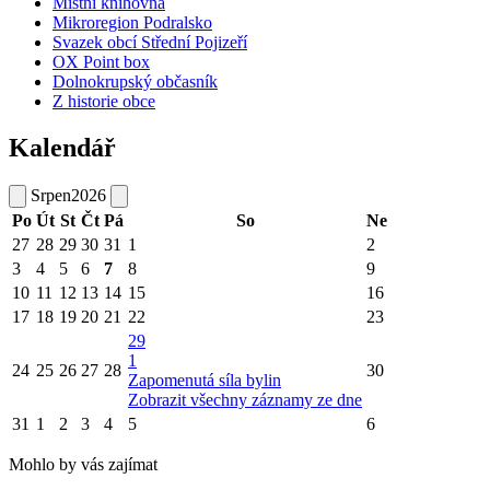
Místní knihovna
Mikroregion Podralsko
Svazek obcí Střední Pojizeří
OX Point box
Dolnokrupský občasník
Z historie obce
Kalendář
Srpen
2026
Po
Út
St
Čt
Pá
So
Ne
27
28
29
30
31
1
2
3
4
5
6
7
8
9
10
11
12
13
14
15
16
17
18
19
20
21
22
23
29
1
24
25
26
27
28
30
Zapomenutá síla bylin
Zobrazit všechny záznamy ze dne
31
1
2
3
4
5
6
Mohlo by vás zajímat