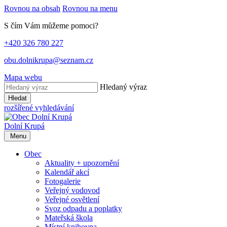
Rovnou na obsah
Rovnou na menu
S čím Vám můžeme pomoci?
+420 326 780 227
obu.dolnikrupa@seznam.cz
Mapa webu
Hledaný výraz
Hledat
rozšířené vyhledávání
Dolní Krupá
Menu
Obec
Aktuality + upozornění
Kalendář akcí
Fotogalerie
Veřejný vodovod
Veřejné osvětlení
Svoz odpadu a poplatky
Mateřská škola
Místní knihovna