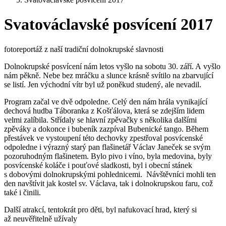
Svatováclavské posvícení 2017
fotoreportáž z naší tradiční dolnokrupské slavnosti
Dolnokrupské posvícení nám letos vyšlo na sobotu 30. září. A vyšlo
nám pěkně. Nebe bez mráčku a slunce krásně svítilo na zbarvující
se listí. Jen východní vítr byl už poněkud studený, ale nevadil.
Program začal ve dvě odpoledne. Celý den nám hrála vynikající
dechová hudba Táboranka z Košťálova, která se zdejším lidem
velmi zalíbila. Střídaly se hlavní zpěvačky s několika dalšími
zpěváky a dokonce i bubeník zazpíval Bubenické tango. Během
přestávek ve vystoupení této dechovky zpestřoval posvícenské
odpoledne i výrazný starý pan flašinetář Václav Janeček se svým
pozoruhodným flašinetem. Bylo pivo i víno, byla medovina, byly
posvícenské koláče i pouťové sladkosti, byl i obecní stánek
s dobovými dolnokrupskými pohlednicemi. Návštěvníci mohli ten
den navštívit jak kostel sv. Václava, tak i dolnokrupskou faru, což
také i činili.
Další atrakcí, tentokrát pro děti, byl nafukovací hrad, který si
až neuvěřitelně užívaly