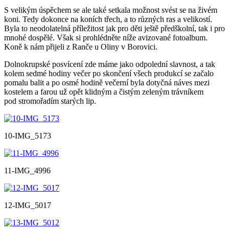
S velikým úspěchem se ale také setkala možnost svést se na živém
koni. Tedy dokonce na koních třech, a to různých ras a velikostí.
Byla to neodolatelná příležitost jak pro děti ještě předškolní, tak i pro
mnohé dospělé. Však si prohlédněte níže avizované fotoalbum.
Koně k nám přijeli z Ranče u Oliny v Borovici.
Dolnokrupské posvícení zde máme jako odpolední slavnost, a tak
kolem sedmé hodiny večer po skončení všech produkcí se začalo
pomalu balit a po osmé hodině večerní byla dotyčná náves mezi
kostelem a farou už opět klidným a čistým zeleným trávníkem
pod stromořadím starých lip.
10-IMG_5173
11-IMG_4996
12-IMG_5017