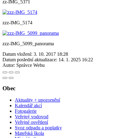
zz-IMG_5371
zzz-IMG_5174
zzz-IMG_5099_panorama
Datum vložení:
3. 10. 2017 18:28
Datum poslední aktualizace:
14. 1. 2025 16:22
Autor:
Správce Webu
Obec
Aktuality + upozornění
Kalendář akcí
Fotogalerie
Veřejný vodovod
Veřejné osvětlení
Svoz odpadu a poplatky
Mateřská škola