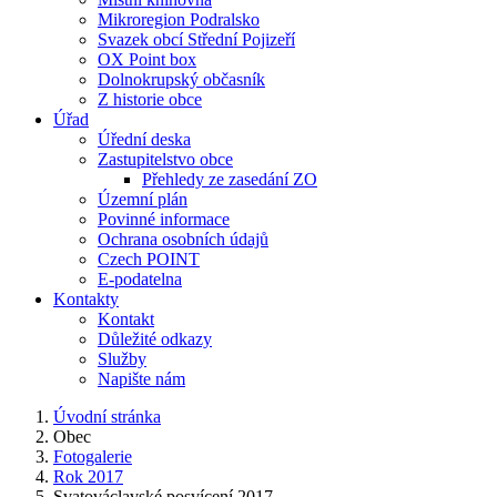
Mikroregion Podralsko
Svazek obcí Střední Pojizeří
OX Point box
Dolnokrupský občasník
Z historie obce
Úřad
Úřední deska
Zastupitelstvo obce
Přehledy ze zasedání ZO
Územní plán
Povinné informace
Ochrana osobních údajů
Czech POINT
E-podatelna
Kontakty
Kontakt
Důležité odkazy
Služby
Napište nám
Úvodní stránka
Obec
Fotogalerie
Rok 2017
Svatováclavské posvícení 2017