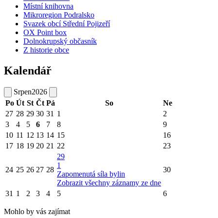
Místní knihovna
Mikroregion Podralsko
Svazek obcí Střední Pojizeří
OX Point box
Dolnokrupský občasník
Z historie obce
Kalendář
Srpen
2026
Po
Út
St
Čt
Pá
So
Ne
27
28
29
30
31
1
2
3
4
5
6
7
8
9
10
11
12
13
14
15
16
17
18
19
20
21
22
23
29
1
24
25
26
27
28
30
Zapomenutá síla bylin
Zobrazit všechny záznamy ze dne
31
1
2
3
4
5
6
Mohlo by vás zajímat