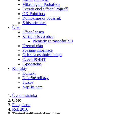
Mikroregion Podralsko
Svazek obcí Střední Pojizeří
OX Point box
Dolnokrupský občasník
Z historie obce
Úřad
Úřední deska
Zastupitelstvo obce
Přehledy ze zasedání ZO
Územní plán
Povinné informace
Ochrana osobních údajů
Czech POINT
E-podatelna
Kontakty
Kontakt
Důležité odkazy
Služby
Napište nám
Úvodní stránka
Obec
Fotogalerie
Rok 2016
Tvoření velikonoční výzdoby