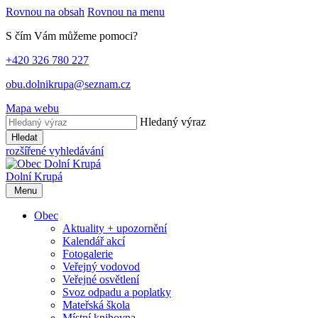
Rovnou na obsah
Rovnou na menu
S čím Vám můžeme pomoci?
+420 326 780 227
obu.dolnikrupa@seznam.cz
Mapa webu
Hledaný výraz
Hledat
rozšířené vyhledávání
Dolní Krupá
Menu
Obec
Aktuality + upozornění
Kalendář akcí
Fotogalerie
Veřejný vodovod
Veřejné osvětlení
Svoz odpadu a poplatky
Mateřská škola
Místní knihovna