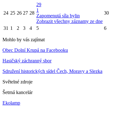
29
1
24
25
26
27
28
30
Zapomenutá síla bylin
Zobrazit všechny záznamy ze dne
31
1
2
3
4
5
6
Mohlo by vás zajímat
Obec Dolní Krupá na Facebooku
Hasičský záchranný sbor
Sdružení historických sídel Čech, Moravy a Slezka
Světelné zdroje
Šetrná kancelár
Ekolamp