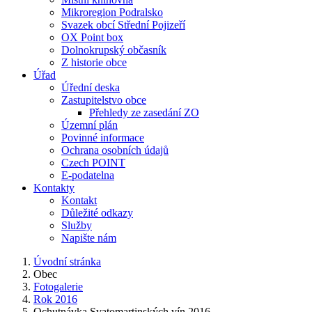
Mikroregion Podralsko
Svazek obcí Střední Pojizeří
OX Point box
Dolnokrupský občasník
Z historie obce
Úřad
Úřední deska
Zastupitelstvo obce
Přehledy ze zasedání ZO
Územní plán
Povinné informace
Ochrana osobních údajů
Czech POINT
E-podatelna
Kontakty
Kontakt
Důležité odkazy
Služby
Napište nám
Úvodní stránka
Obec
Fotogalerie
Rok 2016
Ochutnávka Svatomartinských vín 2016