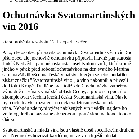
Ochutnávka Svatomartinských
vín 2016
která proběhla v sobotu 12. listopadu večer
Ano, i letos obec připravila ochutnávku Svatomartinských vín. Sic
píšu obec, ale jmenovitě ochutnávku připravili hlavně pan starosta
Lukáš Nedvěd a pan místostarosta Josef Kolomazník, kteří kromě
jiného v pátek před sobotní ochutnávkou na den svatého Martina
sami navštívili všechna česká vinařství, kterým se letos podařilo
získat značku "Svatomartinské víno", a víno nakoupili a přivezli
do Dolní Krupé. Tradičně byla totiž zdejší ochutnávka zaměřena
výhradně na vína z vinařské oblasti Čechy, a proto se i podařilo
zkompletovat všechna letošní česká Svatomartinská vína. Navíc
byla ochutnávka rozšířena i o některá letošní česká mladá
vína. Nebudu zde nyní výčet nabízených vín uvádět, najdete ho
ve fotogalerii odkazované obrazovou upoutávkou na konci tohoto
článku.
Svatomartinská a mladá vína jsou vlastně dosti specifickým druhem
vín. Nemusí vyhovovat každému, nelze v nich ještě hledat