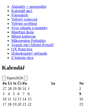
Aktuality + upozornění
Kalendář akcí
Fotogalerie
Veřejný vodovod
Veřejné osvětlení
Svoz odpadu a poplatky
Mateřská škola
Místní knihovna
Mikroregion Podralsko
Svazek obcí Střední Pojizeří
OX Point box
Dolnokrupský občasník
Z historie obce
Kalendář
Srpen
2026
Po
Út
St
Čt
Pá
So
Ne
27
28
29
30
31
1
2
3
4
5
6
7
8
9
10
11
12
13
14
15
16
17
18
19
20
21
22
23