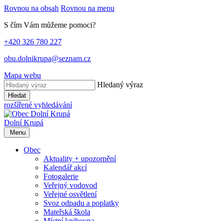
Rovnou na obsah
Rovnou na menu
S čím Vám můžeme pomoci?
+420 326 780 227
obu.dolnikrupa@seznam.cz
Mapa webu
Hledaný výraz
Hledat
rozšířené vyhledávání
Dolní Krupá
Menu
Obec
Aktuality + upozornění
Kalendář akcí
Fotogalerie
Veřejný vodovod
Veřejné osvětlení
Svoz odpadu a poplatky
Mateřská škola
Místní knihovna