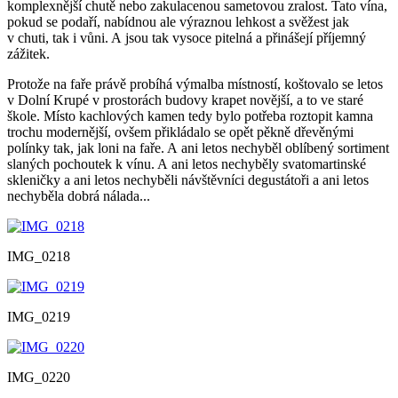
komplexnější chutě nebo zakulacenou sametovou zralost. Tato vína,
pokud se podaří, nabídnou ale výraznou lehkost a svěžest jak
v chuti, tak i vůni. A jsou tak vysoce pitelná a přinášejí příjemný
zážitek.
Protože na faře právě probíhá výmalba místností, koštovalo se letos
v Dolní Krupé v prostorách budovy krapet novější, a to ve staré
škole. Místo kachlových kamen tedy bylo potřeba roztopit kamna
trochu modernější, ovšem přikládalo se opět pěkně dřevěnými
polínky tak, jak loni na faře. A ani letos nechyběl oblíbený sortiment
slaných pochoutek k vínu. A ani letos nechyběly svatomartinské
skleničky a ani letos nechyběli návštěvníci degustátoři a ani letos
nechyběla dobrá nálada...
IMG_0218
IMG_0219
IMG_0220