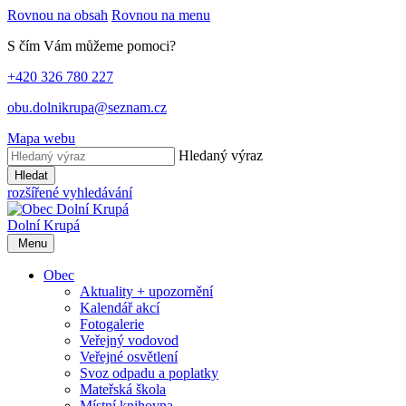
Rovnou na obsah
Rovnou na menu
S čím Vám můžeme pomoci?
+420 326 780 227
obu.dolnikrupa@seznam.cz
Mapa webu
Hledaný výraz
Hledat
rozšířené vyhledávání
Dolní Krupá
Menu
Obec
Aktuality + upozornění
Kalendář akcí
Fotogalerie
Veřejný vodovod
Veřejné osvětlení
Svoz odpadu a poplatky
Mateřská škola
Místní knihovna