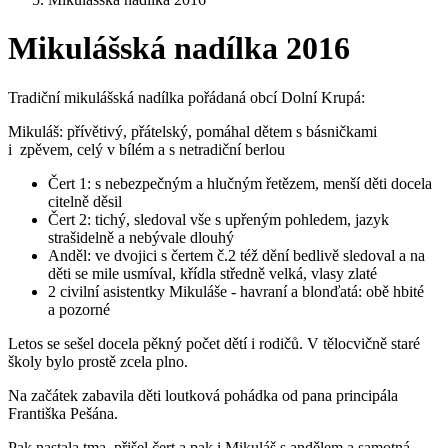
Mikulášská nadílka 2016
Tradiční mikulášská nadílka pořádaná obcí Dolní Krupá:
Mikuláš: přívětivý, přátelský, pomáhal dětem s básničkami
i zpěvem, celý v bílém a s netradiční berlou
Čert 1: s nebezpečným a hlučným řetězem, menší děti docela
citelně děsil
Čert 2: tichý, sledoval vše s upřeným pohledem, jazyk
strašidelně a nebývale dlouhý
Anděl: ve dvojici s čertem č.2 též dění bedlivě sledoval a na
děti se mile usmíval, křídla středně velká, vlasy zlaté
2 civilní asistentky Mikuláše - havraní a blonďatá: obě hbité
a pozorné
Letos se sešel docela pěkný počet dětí i rodičů. V tělocvičně staré
školy bylo prostě zcela plno.
Na začátek zabavila děti loutková pohádka od pana principála
Františka Pešána.
Pak nastala tma, přišel čert a pak i Mikuláš s andělem a samotná