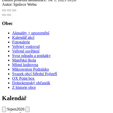
Autor:
Správce Webu
Obec
Aktuality + upozornění
Kalendář akcí
Fotogalerie
Veřejný vodovod
Veřejné osvětlení
Svoz odpadu a poplatky
Mateřská škola
Místní knihovna
Mikroregion Podralsko
Svazek obcí Střední Pojizeří
OX Point box
Dolnokrupský občasník
Z historie obce
Kalendář
Srpen
2026