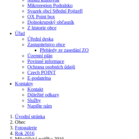
Mikroregion Podralsko
Svazek obcí Střední Pojizeří
OX Point box
Dolnokrupský občasník
Z historie obce
Úřad
Úřední deska
Zastupitelstvo obce
Přehledy ze zasedání ZO
Územní plán
Povinné informace
Ochrana osobních údajů
Czech POINT
E-podatelna
Kontakty
Kontakt
Důležité odkazy
Služby
Napište nám
Úvodní stránka
Obec
Fotogalerie
Rok 2016
Mikulášská nadílka 2016