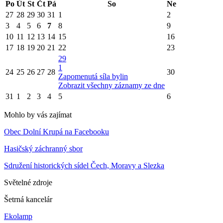
Po
Út
St
Čt
Pá
So
Ne
27
28
29
30
31
1
2
3
4
5
6
7
8
9
10
11
12
13
14
15
16
17
18
19
20
21
22
23
29
1
24
25
26
27
28
30
Zapomenutá síla bylin
Zobrazit všechny záznamy ze dne
31
1
2
3
4
5
6
Mohlo by vás zajímat
Obec Dolní Krupá na Facebooku
Hasičský záchranný sbor
Sdružení historických sídel Čech, Moravy a Slezka
Světelné zdroje
Šetrná kancelár
Ekolamp