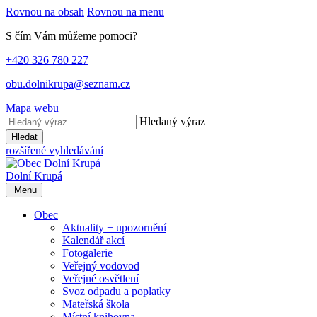
Rovnou na obsah
Rovnou na menu
S čím Vám můžeme pomoci?
+420 326 780 227
obu.dolnikrupa@seznam.cz
Mapa webu
Hledaný výraz
Hledat
rozšířené vyhledávání
Dolní Krupá
Menu
Obec
Aktuality + upozornění
Kalendář akcí
Fotogalerie
Veřejný vodovod
Veřejné osvětlení
Svoz odpadu a poplatky
Mateřská škola
Místní knihovna