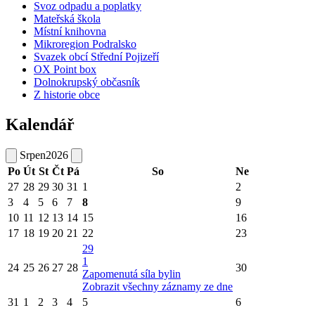
Svoz odpadu a poplatky
Mateřská škola
Místní knihovna
Mikroregion Podralsko
Svazek obcí Střední Pojizeří
OX Point box
Dolnokrupský občasník
Z historie obce
Kalendář
Srpen
2026
Po
Út
St
Čt
Pá
So
Ne
27
28
29
30
31
1
2
3
4
5
6
7
8
9
10
11
12
13
14
15
16
17
18
19
20
21
22
23
29
1
24
25
26
27
28
30
Zapomenutá síla bylin
Zobrazit všechny záznamy ze dne
31
1
2
3
4
5
6