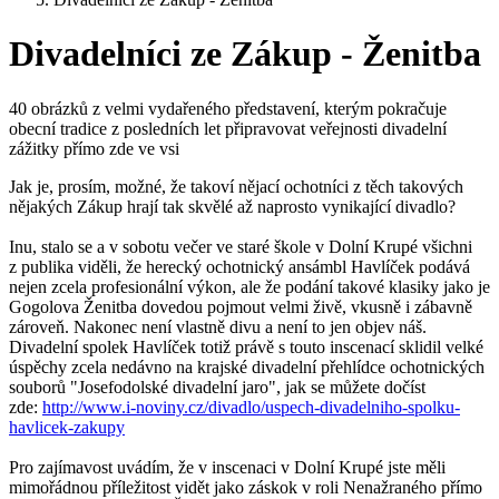
Divadelníci ze Zákup - Ženitba
40 obrázků z velmi vydařeného představení, kterým pokračuje
obecní tradice z posledních let připravovat veřejnosti divadelní
zážitky přímo zde ve vsi
Jak je, prosím, možné, že takoví nějací ochotníci z těch takových
nějakých Zákup hrají tak skvělé až naprosto vynikající divadlo?
Inu, stalo se a v sobotu večer ve staré škole v Dolní Krupé všichni
z publika viděli, že herecký ochotnický ansámbl Havlíček podává
nejen zcela profesionální výkon, ale že podání takové klasiky jako je
Gogolova Ženitba dovedou pojmout velmi živě, vkusně i zábavně
zároveň. Nakonec není vlastně divu a není to jen objev náš.
Divadelní spolek Havlíček totiž právě s touto inscenací sklidil velké
úspěchy zcela nedávno na krajské divadelní přehlídce ochotnických
souborů "Josefodolské divadelní jaro", jak se můžete dočíst
zde:
http://www.i-noviny.cz/divadlo/uspech-divadelniho-spolku-
havlicek-zakupy
Pro zajímavost uvádím, že v inscenaci v Dolní Krupé jste měli
mimořádnou příležitost vidět jako záskok v roli Nenažraného přímo