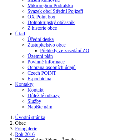
Mikroregion Podralsko
Svazek obcí Střední Pojizeří
OX Point box
Dolnokrupský občasník
Z historie obce
Úřad
Úřední deska
Zastupitelstvo obce
Přehledy ze zasedání ZO
Územní plán
Povinné informace
Ochrana osobních údajů
Czech POINT
E-podatelna
Kontakty
Kontakt
Důležité odkazy
Služby
Napište nám
Úvodní stránka
Obec
Fotogalerie
Rok 2016
Divadelníci ze Zákup - Ženitba