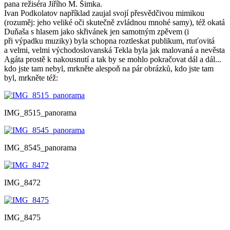
pana režiséra Jiřího M. Šimka.
Ivan Podkolatov například zaujal svojí přesvědčivou mimikou
(rozuměj: jeho veliké oči skutečně zvládnou mnohé samy), též okatá
Duňaša s hlasem jako skřivánek jen samotným zpěvem (i
při výpadku muziky) byla schopna roztleskat publikum, rtuťovitá
a velmi, velmi východoslovanská Tekla byla jak malovaná a nevěsta
Agáta prostě k nakousnutí a tak by se mohlo pokračovat dál a dál...
kdo jste tam nebyl, mrkněte alespoň na pár obrázků, kdo jste tam
byl, mrkněte též:
IMG_8515_panorama
IMG_8545_panorama
IMG_8472
IMG_8475