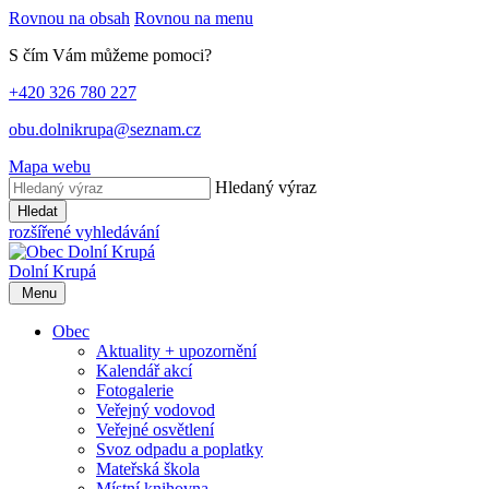
Rovnou na obsah
Rovnou na menu
S čím Vám můžeme pomoci?
+420 326 780 227
obu.dolnikrupa@seznam.cz
Mapa webu
Hledaný výraz
Hledat
rozšířené vyhledávání
Dolní Krupá
Menu
Obec
Aktuality + upozornění
Kalendář akcí
Fotogalerie
Veřejný vodovod
Veřejné osvětlení
Svoz odpadu a poplatky
Mateřská škola
Místní knihovna