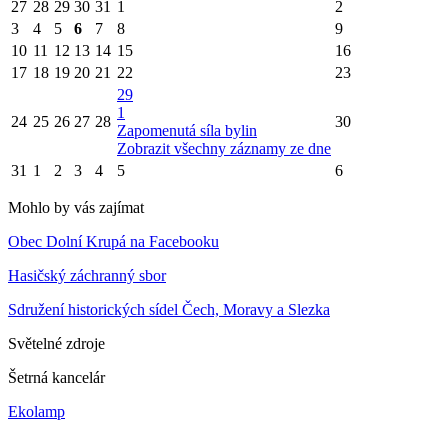
27
28
29
30
31
1
2
3
4
5
6
7
8
9
10
11
12
13
14
15
16
17
18
19
20
21
22
23
29
1
24
25
26
27
28
30
Zapomenutá síla bylin
Zobrazit všechny záznamy ze dne
31
1
2
3
4
5
6
Mohlo by vás zajímat
Obec Dolní Krupá na Facebooku
Hasičský záchranný sbor
Sdružení historických sídel Čech, Moravy a Slezka
Světelné zdroje
Šetrná kancelár
Ekolamp