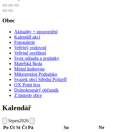
Obec
Aktuality + upozornění
Kalendář akcí
Fotogalerie
Veřejný vodovod
Veřejné osvětlení
Svoz odpadu a poplatky
Mateřská škola
Místní knihovna
Mikroregion Podralsko
Svazek obcí Střední Pojizeří
OX Point box
Dolnokrupský občasník
Z historie obce
Kalendář
Srpen
2026
Po
Út
St
Čt
Pá
So
Ne