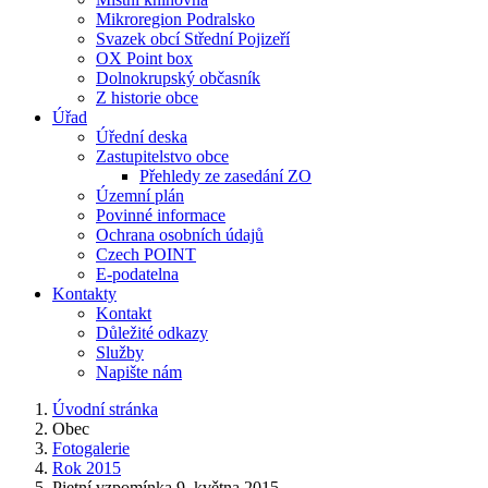
Mikroregion Podralsko
Svazek obcí Střední Pojizeří
OX Point box
Dolnokrupský občasník
Z historie obce
Úřad
Úřední deska
Zastupitelstvo obce
Přehledy ze zasedání ZO
Územní plán
Povinné informace
Ochrana osobních údajů
Czech POINT
E-podatelna
Kontakty
Kontakt
Důležité odkazy
Služby
Napište nám
Úvodní stránka
Obec
Fotogalerie
Rok 2015
Pietní vzpomínka 9. května 2015