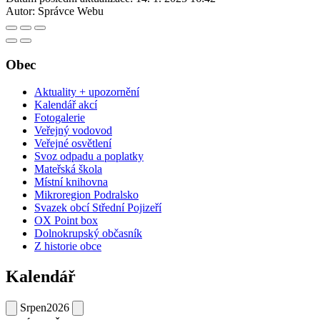
Autor:
Správce Webu
Obec
Aktuality + upozornění
Kalendář akcí
Fotogalerie
Veřejný vodovod
Veřejné osvětlení
Svoz odpadu a poplatky
Mateřská škola
Místní knihovna
Mikroregion Podralsko
Svazek obcí Střední Pojizeří
OX Point box
Dolnokrupský občasník
Z historie obce
Kalendář
Srpen
2026