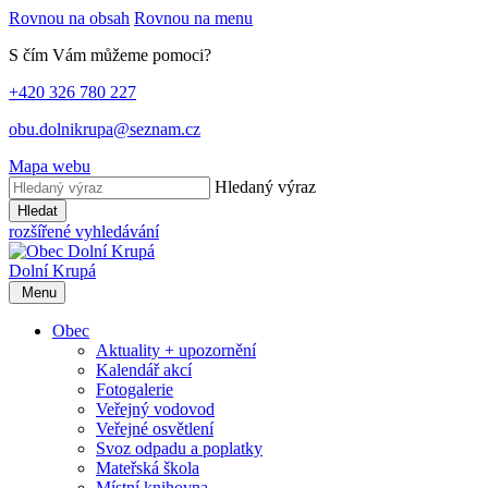
Rovnou na obsah
Rovnou na menu
S čím Vám můžeme pomoci?
+420 326 780 227
obu.dolnikrupa@seznam.cz
Mapa webu
Hledaný výraz
Hledat
rozšířené vyhledávání
Dolní Krupá
Menu
Obec
Aktuality + upozornění
Kalendář akcí
Fotogalerie
Veřejný vodovod
Veřejné osvětlení
Svoz odpadu a poplatky
Mateřská škola
Místní knihovna