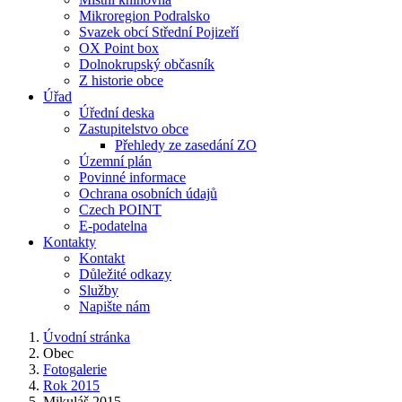
Mikroregion Podralsko
Svazek obcí Střední Pojizeří
OX Point box
Dolnokrupský občasník
Z historie obce
Úřad
Úřední deska
Zastupitelstvo obce
Přehledy ze zasedání ZO
Územní plán
Povinné informace
Ochrana osobních údajů
Czech POINT
E-podatelna
Kontakty
Kontakt
Důležité odkazy
Služby
Napište nám
Úvodní stránka
Obec
Fotogalerie
Rok 2015
Mikuláš 2015