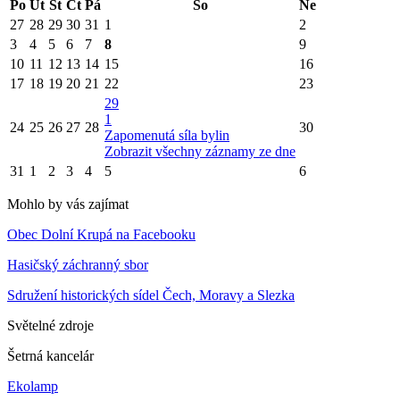
Po
Út
St
Čt
Pá
So
Ne
27
28
29
30
31
1
2
3
4
5
6
7
8
9
10
11
12
13
14
15
16
17
18
19
20
21
22
23
29
1
24
25
26
27
28
30
Zapomenutá síla bylin
Zobrazit všechny záznamy ze dne
31
1
2
3
4
5
6
Mohlo by vás zajímat
Obec Dolní Krupá na Facebooku
Hasičský záchranný sbor
Sdružení historických sídel Čech, Moravy a Slezka
Světelné zdroje
Šetrná kancelár
Ekolamp