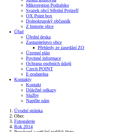
Mikroregion Podralsko
Svazek obcí Střední Pojizeří
OX Point box
Dolnokrupský občasník
Z historie obce
Úřad
Úřední deska
Zastupitelstvo obce
Přehledy ze zasedání ZO
Územní plán
Povinné informace
Ochrana osobních údajů
Czech POINT
E-podatelna
Kontakty
Kontakt
Důležité odkazy
Služby
Napište nám
Úvodní stránka
Obec
Fotogalerie
Rok 2014
Posvícení a setkání rodáků (foto...