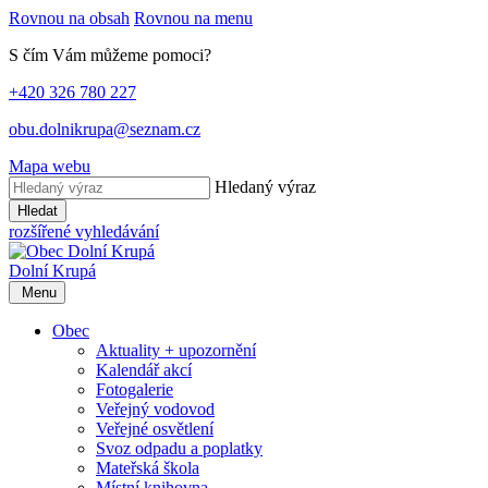
Rovnou na obsah
Rovnou na menu
S čím Vám můžeme pomoci?
+420 326 780 227
obu.dolnikrupa@seznam.cz
Mapa webu
Hledaný výraz
Hledat
rozšířené vyhledávání
Dolní Krupá
Menu
Obec
Aktuality + upozornění
Kalendář akcí
Fotogalerie
Veřejný vodovod
Veřejné osvětlení
Svoz odpadu a poplatky
Mateřská škola
Místní knihovna