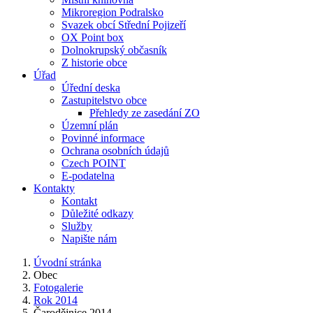
Mikroregion Podralsko
Svazek obcí Střední Pojizeří
OX Point box
Dolnokrupský občasník
Z historie obce
Úřad
Úřední deska
Zastupitelstvo obce
Přehledy ze zasedání ZO
Územní plán
Povinné informace
Ochrana osobních údajů
Czech POINT
E-podatelna
Kontakty
Kontakt
Důležité odkazy
Služby
Napište nám
Úvodní stránka
Obec
Fotogalerie
Rok 2014
Čarodějnice 2014