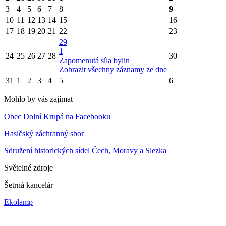
3
4
5
6
7
8
9
10
11
12
13
14
15
16
17
18
19
20
21
22
23
29
1
24
25
26
27
28
30
Zapomenutá síla bylin
Zobrazit všechny záznamy ze dne
31
1
2
3
4
5
6
Mohlo by vás zajímat
Obec Dolní Krupá na Facebooku
Hasičský záchranný sbor
Sdružení historických sídel Čech, Moravy a Slezka
Světelné zdroje
Šetrná kancelár
Ekolamp