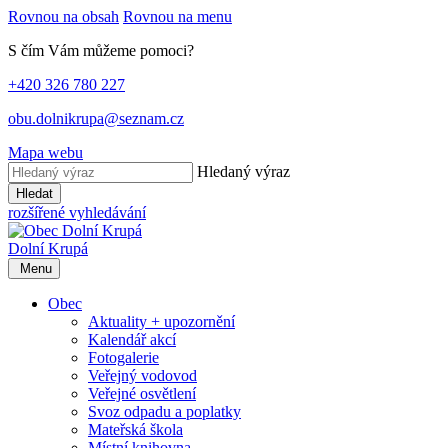
Rovnou na obsah
Rovnou na menu
S čím Vám můžeme pomoci?
+420 326 780 227
obu.dolnikrupa@seznam.cz
Mapa webu
Hledaný výraz
Hledat
rozšířené vyhledávání
Dolní Krupá
Menu
Obec
Aktuality + upozornění
Kalendář akcí
Fotogalerie
Veřejný vodovod
Veřejné osvětlení
Svoz odpadu a poplatky
Mateřská škola
Místní knihovna