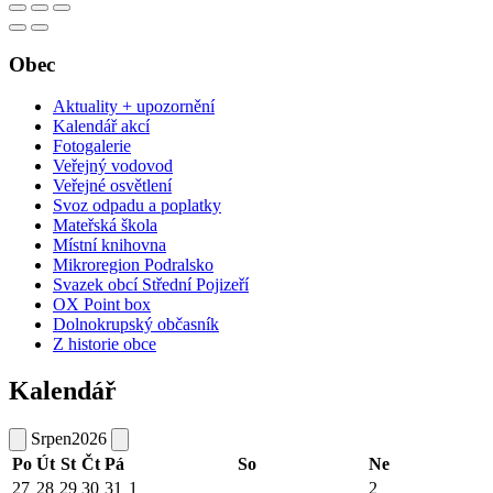
Obec
Aktuality + upozornění
Kalendář akcí
Fotogalerie
Veřejný vodovod
Veřejné osvětlení
Svoz odpadu a poplatky
Mateřská škola
Místní knihovna
Mikroregion Podralsko
Svazek obcí Střední Pojizeří
OX Point box
Dolnokrupský občasník
Z historie obce
Kalendář
Srpen
2026
Po
Út
St
Čt
Pá
So
Ne
27
28
29
30
31
1
2