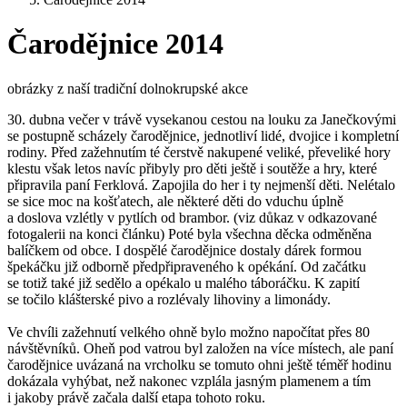
Čarodějnice 2014
obrázky z naší tradiční dolnokrupské akce
30. dubna večer v trávě vysekanou cestou na louku za Janečkovými
se postupně scházely čarodějnice, jednotliví lidé, dvojice i kompletní
rodiny. Před zažehnutím té čerstvě nakupené veliké, převeliké hory
klestu však letos navíc přibyly pro děti ještě i soutěže a hry, které
připravila paní Ferklová. Zapojila do her i ty nejmenší děti. Nelétalo
se sice moc na košťatech, ale některé děti do vduchu úplně
a doslova vzlétly v pytlích od brambor. (viz důkaz v odkazované
fotogalerii na konci článku) Poté byla všechna děcka odměněna
balíčkem od obce. I dospělé čarodějnice dostaly dárek formou
špekáčku již odborně předpřipraveného k opékání. Od začátku
se totiž také již sedělo a opékalo u malého táboráčku. K zapití
se točilo klášterské pivo a rozlévaly lihoviny a limonády.
Ve chvíli zažehnutí velkého ohně bylo možno napočítat přes 80
návštěvníků. Oheň pod vatrou byl založen na více místech, ale paní
čarodějnice uvázaná na vrcholku se tomuto ohni ještě téměř hodinu
dokázala vyhýbat, než nakonec vzplála jasným plamenem a tím
i jakoby právě začala další etapa tohoto roku.