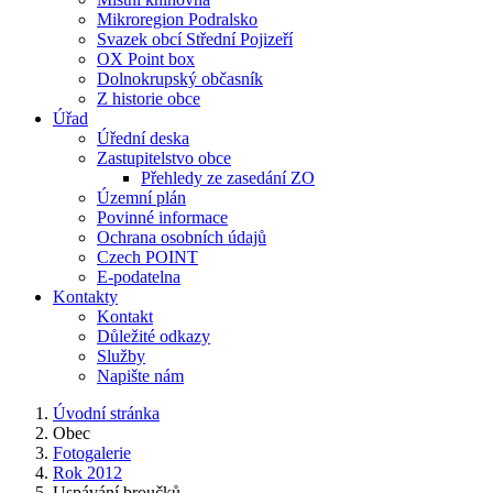
Mikroregion Podralsko
Svazek obcí Střední Pojizeří
OX Point box
Dolnokrupský občasník
Z historie obce
Úřad
Úřední deska
Zastupitelstvo obce
Přehledy ze zasedání ZO
Územní plán
Povinné informace
Ochrana osobních údajů
Czech POINT
E-podatelna
Kontakty
Kontakt
Důležité odkazy
Služby
Napište nám
Úvodní stránka
Obec
Fotogalerie
Rok 2012
Uspávání broučků