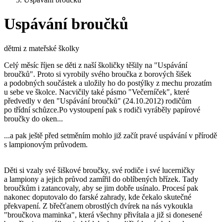
Uspávání broučků
dětmi z mateřské školky
Celý měsíc říjen se děti z naší školičky těšily na "Uspávání
broučků". Proto si vyrobily svého broučka z borových šišek
a podobných součástek a uložily ho do postýlky z mechu prozatím
u sebe ve školce. Nacvičily také pásmo "Večerníček", které
předvedly v den "Uspávání broučků" (24.10.2012) rodičům
po třídní schůzce.Po vystoupení pak s rodiči vyráběly papírové
broučky do oken...
...a pak ještě před setměním mohlo již začít pravé uspávání v přírodě
s lampionovým průvodem.
Děti si vzaly své šiškové broučky, své rodiče i své lucerničky
a lampiony a jejich průvod zamířil do oblíbených břízek. Tady
broučkům i zatancovaly, aby se jim dobře usínalo. Procesí pak
nakonec doputovalo do farské zahrady, kde čekalo skutečné
překvapení. Z břečťanem obrostlých dvírek na nás vykoukla
"broučkova maminka", která všechny přivítala a již si donesené