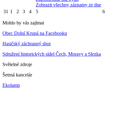
Zobrazit všechny záznamy ze dne
31
1
2
3
4
5
6
Mohlo by vás zajímat
Obec Dolní Krupá na Facebooku
Hasičský záchranný sbor
Sdružení historických sídel Čech, Moravy a Slezka
Světelné zdroje
Šetrná kancelár
Ekolamp