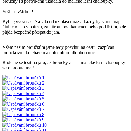
broučky i s postýlkami ukládala do maličké lesní chaloupky.
Vešli se všichni !
Byl nejvyšší čas. Na víkend už hlásí mráz a každý by si měl najít
útulné místo v pařezu, za kůrou, pod kamenen nebo pod listím, kde
půjde bezpečně přespat do jara.
Všem našim broučkům jsme tedy posvítili na cestu, zazpívali
broučkovu ukolébavku a dali dobrou dlouhou noc.
Budeme se těšit na jaro, až broučky z naší maličké lesní chaloupky
zase probudíme !