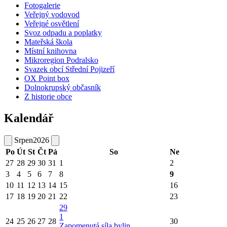
Fotogalerie
Veřejný vodovod
Veřejné osvětlení
Svoz odpadu a poplatky
Mateřská škola
Místní knihovna
Mikroregion Podralsko
Svazek obcí Střední Pojizeří
OX Point box
Dolnokrupský občasník
Z historie obce
Kalendář
Srpen
2026
Po
Út
St
Čt
Pá
So
Ne
27
28
29
30
31
1
2
3
4
5
6
7
8
9
10
11
12
13
14
15
16
17
18
19
20
21
22
23
29
1
24
25
26
27
28
30
Zapomenutá síla bylin