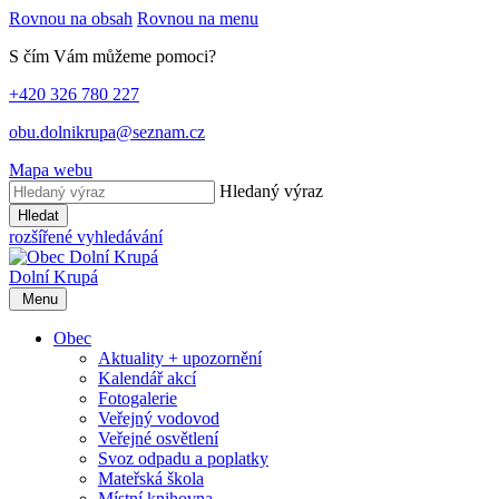
Rovnou na obsah
Rovnou na menu
S čím Vám můžeme pomoci?
+420 326 780 227
obu.dolnikrupa@seznam.cz
Mapa webu
Hledaný výraz
Hledat
rozšířené vyhledávání
Dolní Krupá
Menu
Obec
Aktuality + upozornění
Kalendář akcí
Fotogalerie
Veřejný vodovod
Veřejné osvětlení
Svoz odpadu a poplatky
Mateřská škola
Místní knihovna