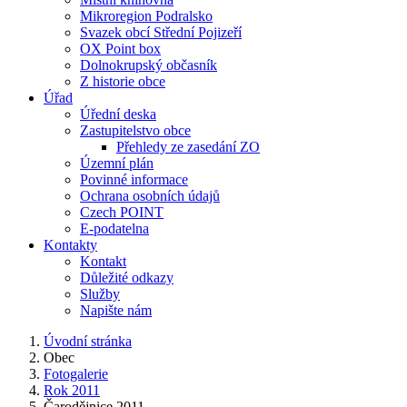
Mikroregion Podralsko
Svazek obcí Střední Pojizeří
OX Point box
Dolnokrupský občasník
Z historie obce
Úřad
Úřední deska
Zastupitelstvo obce
Přehledy ze zasedání ZO
Územní plán
Povinné informace
Ochrana osobních údajů
Czech POINT
E-podatelna
Kontakty
Kontakt
Důležité odkazy
Služby
Napište nám
Úvodní stránka
Obec
Fotogalerie
Rok 2011
Čarodějnice 2011