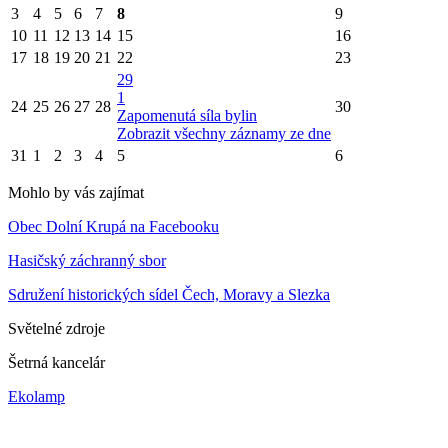
3
4
5
6
7
8
9
10
11
12
13
14
15
16
17
18
19
20
21
22
23
29
1
24
25
26
27
28
30
Zapomenutá síla bylin
Zobrazit všechny záznamy ze dne
31
1
2
3
4
5
6
Mohlo by vás zajímat
Obec Dolní Krupá na Facebooku
Hasičský záchranný sbor
Sdružení historických sídel Čech, Moravy a Slezka
Světelné zdroje
Šetrná kancelár
Ekolamp