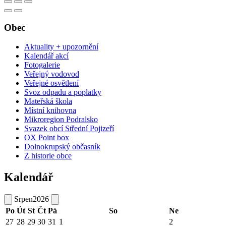
Obec
Aktuality + upozornění
Kalendář akcí
Fotogalerie
Veřejný vodovod
Veřejné osvětlení
Svoz odpadu a poplatky
Mateřská škola
Místní knihovna
Mikroregion Podralsko
Svazek obcí Střední Pojizeří
OX Point box
Dolnokrupský občasník
Z historie obce
Kalendář
Srpen
2026
Po
Út
St
Čt
Pá
So
Ne
27
28
29
30
31
1
2