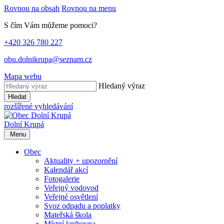
Rovnou na obsah
Rovnou na menu
S čím Vám můžeme pomoci?
+420 326 780 227
obu.dolnikrupa@seznam.cz
Mapa webu
Hledaný výraz
Hledat
rozšířené vyhledávání
Dolní Krupá
Menu
Obec
Aktuality + upozornění
Kalendář akcí
Fotogalerie
Veřejný vodovod
Veřejné osvětlení
Svoz odpadu a poplatky
Mateřská škola
Místní knihovna