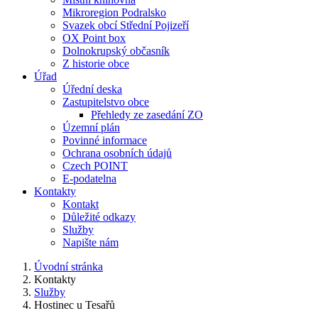
Mikroregion Podralsko
Svazek obcí Střední Pojizeří
OX Point box
Dolnokrupský občasník
Z historie obce
Úřad
Úřední deska
Zastupitelstvo obce
Přehledy ze zasedání ZO
Územní plán
Povinné informace
Ochrana osobních údajů
Czech POINT
E-podatelna
Kontakty
Kontakt
Důležité odkazy
Služby
Napište nám
Úvodní stránka
Kontakty
Služby
Hostinec u Tesařů