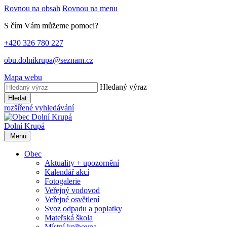
Rovnou na obsah
Rovnou na menu
S čím Vám můžeme pomoci?
+420 326 780 227
obu.dolnikrupa@seznam.cz
Mapa webu
Hledaný výraz
Hledat
rozšířené vyhledávání
Dolní Krupá
Menu
Obec
Aktuality + upozornění
Kalendář akcí
Fotogalerie
Veřejný vodovod
Veřejné osvětlení
Svoz odpadu a poplatky
Mateřská škola
Místní knihovna