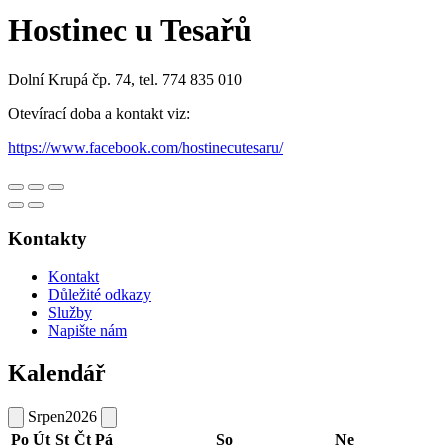
Hostinec u Tesařů
Dolní Krupá čp. 74, tel. 774 835 010
Otevírací doba a kontakt viz:
https://www.facebook.com/hostinecutesaru/
Kontakty
Kontakt
Důležité odkazy
Služby
Napište nám
Kalendář
Srpen
2026
Po
Út
St
Čt
Pá
So
Ne