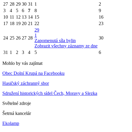
27
28
29
30
31
1
2
3
4
5
6
7
8
9
10
11
12
13
14
15
16
17
18
19
20
21
22
23
29
1
24
25
26
27
28
30
Zapomenutá síla bylin
Zobrazit všechny záznamy ze dne
31
1
2
3
4
5
6
Mohlo by vás zajímat
Obec Dolní Krupá na Facebooku
Hasičský záchranný sbor
Sdružení historických sídel Čech, Moravy a Slezka
Světelné zdroje
Šetrná kancelár
Ekolamp