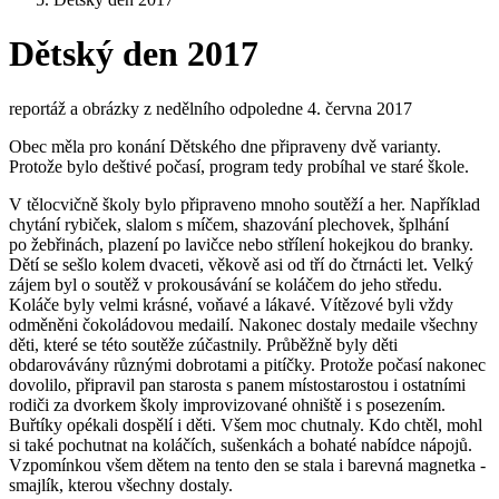
Dětský den 2017
reportáž a obrázky z nedělního odpoledne 4. června 2017
Obec měla pro konání Dětského dne připraveny dvě varianty.
Protože bylo deštivé počasí, program tedy probíhal ve staré škole.
V tělocvičně školy bylo připraveno mnoho soutěží a her. Například
chytání rybiček, slalom s míčem, shazování plechovek, šplhání
po žebřinách, plazení po lavičce nebo střílení hokejkou do branky.
Dětí se sešlo kolem dvaceti, věkově asi od tří do čtrnácti let. Velký
zájem byl o soutěž v prokousávání se koláčem do jeho středu.
Koláče byly velmi krásné, voňavé a lákavé. Vítězové byli vždy
odměněni čokoládovou medailí. Nakonec dostaly medaile všechny
děti, které se této soutěže zúčastnily. Průběžně byly děti
obdarovávány různými dobrotami a pitíčky. Protože počasí nakonec
dovolilo, připravil pan starosta s panem místostarostou i ostatními
rodiči za dvorkem školy improvizované ohniště i s posezením.
Buřtíky opékali dospělí i děti. Všem moc chutnaly. Kdo chtěl, mohl
si také pochutnat na koláčích, sušenkách a bohaté nabídce nápojů.
Vzpomínkou všem dětem na tento den se stala i barevná magnetka -
smajlík, kterou všechny dostaly.