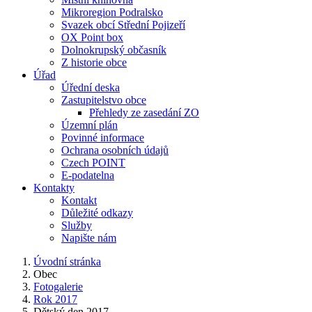
Mikroregion Podralsko
Svazek obcí Střední Pojizeří
OX Point box
Dolnokrupský občasník
Z historie obce
Úřad
Úřední deska
Zastupitelstvo obce
Přehledy ze zasedání ZO
Územní plán
Povinné informace
Ochrana osobních údajů
Czech POINT
E-podatelna
Kontakty
Kontakt
Důležité odkazy
Služby
Napište nám
Úvodní stránka
Obec
Fotogalerie
Rok 2017
Dětský den 2017