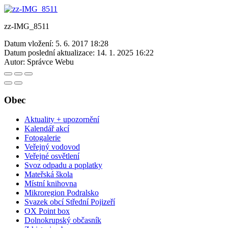
zz-IMG_8511
Datum vložení:
5. 6. 2017 18:28
Datum poslední aktualizace:
14. 1. 2025 16:22
Autor:
Správce Webu
Obec
Aktuality + upozornění
Kalendář akcí
Fotogalerie
Veřejný vodovod
Veřejné osvětlení
Svoz odpadu a poplatky
Mateřská škola
Místní knihovna
Mikroregion Podralsko
Svazek obcí Střední Pojizeří
OX Point box
Dolnokrupský občasník