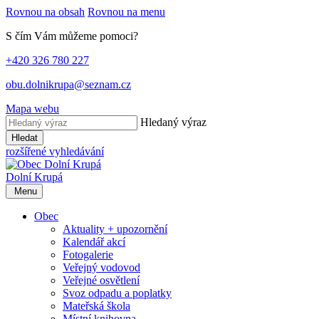
Rovnou na obsah
Rovnou na menu
S čím Vám můžeme pomoci?
+420 326 780 227
obu.dolnikrupa@seznam.cz
Mapa webu
Hledaný výraz
Hledat
rozšířené vyhledávání
Dolní Krupá
Menu
Obec
Aktuality + upozornění
Kalendář akcí
Fotogalerie
Veřejný vodovod
Veřejné osvětlení
Svoz odpadu a poplatky
Mateřská škola
Místní knihovna