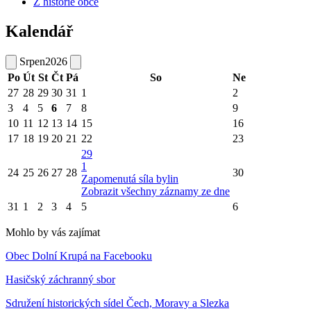
Z historie obce
Kalendář
Srpen
2026
Po
Út
St
Čt
Pá
So
Ne
27
28
29
30
31
1
2
3
4
5
6
7
8
9
10
11
12
13
14
15
16
17
18
19
20
21
22
23
29
1
24
25
26
27
28
30
Zapomenutá síla bylin
Zobrazit všechny záznamy ze dne
31
1
2
3
4
5
6
Mohlo by vás zajímat
Obec Dolní Krupá na Facebooku
Hasičský záchranný sbor
Sdružení historických sídel Čech, Moravy a Slezka