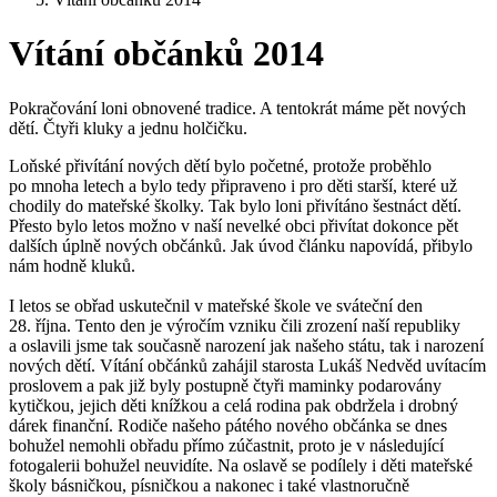
Vítání občánků 2014
Pokračování loni obnovené tradice. A tentokrát máme pět nových
dětí. Čtyři kluky a jednu holčičku.
Loňské přivítání nových dětí bylo početné, protože proběhlo
po mnoha letech a bylo tedy připraveno i pro děti starší, které už
chodily do mateřské školky. Tak bylo loni přivítáno šestnáct dětí.
Přesto bylo letos možno v naší nevelké obci přivítat dokonce pět
dalších úplně nových občánků. Jak úvod článku napovídá, přibylo
nám hodně kluků.
I letos se obřad uskutečnil v mateřské škole ve sváteční den
28. října. Tento den je výročím vzniku čili zrození naší republiky
a oslavili jsme tak současně narození jak našeho státu, tak i narození
nových dětí. Vítání občánků zahájil starosta Lukáš Nedvěd uvítacím
proslovem a pak již byly postupně čtyři maminky podarovány
kytičkou, jejich děti knížkou a celá rodina pak obdržela i drobný
dárek finanční. Rodiče našeho pátého nového občánka se dnes
bohužel nemohli obřadu přímo zúčastnit, proto je v následující
fotogalerii bohužel neuvidíte. Na oslavě se podílely i děti mateřské
školy básničkou, písničkou a nakonec i také vlastnoručně