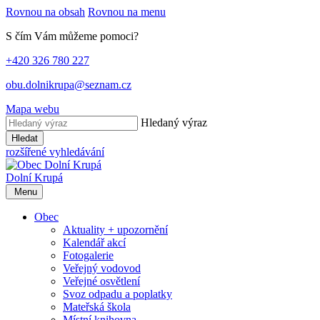
Rovnou na obsah
Rovnou na menu
S čím Vám můžeme pomoci?
+420 326 780 227
obu.dolnikrupa@seznam.cz
Mapa webu
Hledaný výraz
Hledat
rozšířené vyhledávání
Dolní Krupá
Menu
Obec
Aktuality + upozornění
Kalendář akcí
Fotogalerie
Veřejný vodovod
Veřejné osvětlení
Svoz odpadu a poplatky
Mateřská škola
Místní knihovna