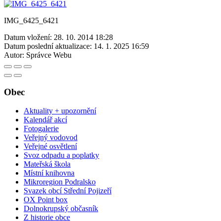
IMG_6425_6421
Datum vložení:
28. 10. 2014 18:28
Datum poslední aktualizace:
14. 1. 2025 16:59
Autor:
Správce Webu
Obec
Aktuality + upozornění
Kalendář akcí
Fotogalerie
Veřejný vodovod
Veřejné osvětlení
Svoz odpadu a poplatky
Mateřská škola
Místní knihovna
Mikroregion Podralsko
Svazek obcí Střední Pojizeří
OX Point box
Dolnokrupský občasník
Z historie obce