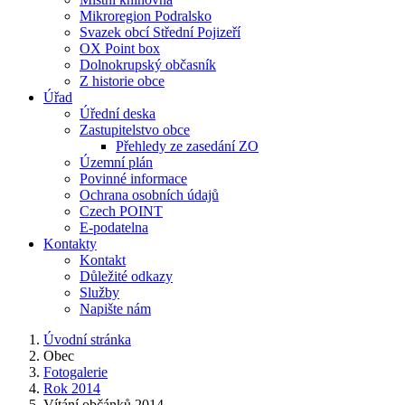
Mikroregion Podralsko
Svazek obcí Střední Pojizeří
OX Point box
Dolnokrupský občasník
Z historie obce
Úřad
Úřední deska
Zastupitelstvo obce
Přehledy ze zasedání ZO
Územní plán
Povinné informace
Ochrana osobních údajů
Czech POINT
E-podatelna
Kontakty
Kontakt
Důležité odkazy
Služby
Napište nám
Úvodní stránka
Obec
Fotogalerie
Rok 2014
Vítání občánků 2014