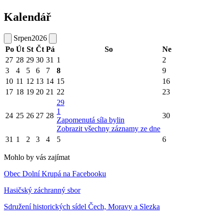
Kalendář
Srpen
2026
Po
Út
St
Čt
Pá
So
Ne
27
28
29
30
31
1
2
3
4
5
6
7
8
9
10
11
12
13
14
15
16
17
18
19
20
21
22
23
29
1
24
25
26
27
28
30
Zapomenutá síla bylin
Zobrazit všechny záznamy ze dne
31
1
2
3
4
5
6
Mohlo by vás zajímat
Obec Dolní Krupá na Facebooku
Hasičský záchranný sbor
Sdružení historických sídel Čech, Moravy a Slezka