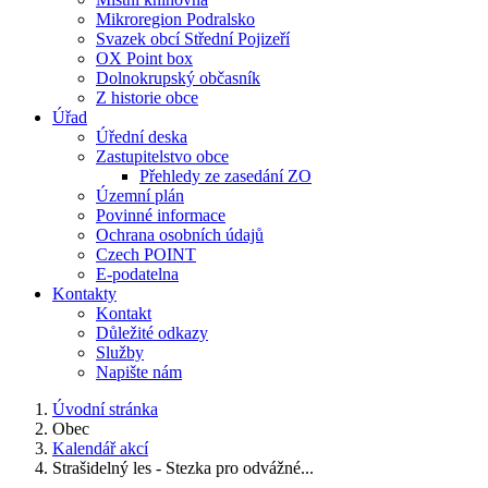
Mikroregion Podralsko
Svazek obcí Střední Pojizeří
OX Point box
Dolnokrupský občasník
Z historie obce
Úřad
Úřední deska
Zastupitelstvo obce
Přehledy ze zasedání ZO
Územní plán
Povinné informace
Ochrana osobních údajů
Czech POINT
E-podatelna
Kontakty
Kontakt
Důležité odkazy
Služby
Napište nám
Úvodní stránka
Obec
Kalendář akcí
Strašidelný les - Stezka pro odvážné...