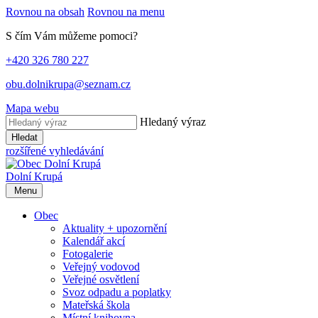
Rovnou na obsah
Rovnou na menu
S čím Vám můžeme pomoci?
+420 326 780 227
obu.dolnikrupa@seznam.cz
Mapa webu
Hledaný výraz
Hledat
rozšířené vyhledávání
Dolní Krupá
Menu
Obec
Aktuality + upozornění
Kalendář akcí
Fotogalerie
Veřejný vodovod
Veřejné osvětlení
Svoz odpadu a poplatky
Mateřská škola
Místní knihovna