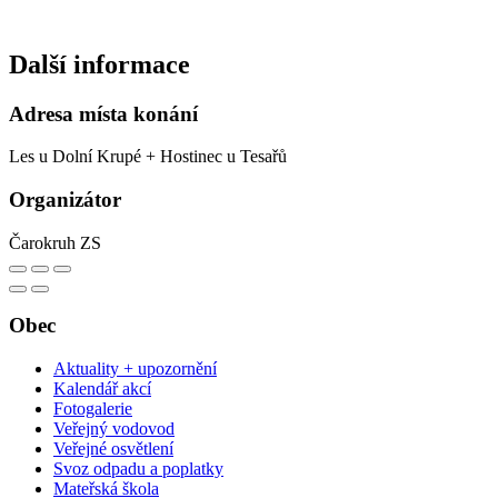
Další informace
Adresa místa konání
Les u Dolní Krupé + Hostinec u Tesařů
Organizátor
Čarokruh ZS
Obec
Aktuality + upozornění
Kalendář akcí
Fotogalerie
Veřejný vodovod
Veřejné osvětlení
Svoz odpadu a poplatky
Mateřská škola