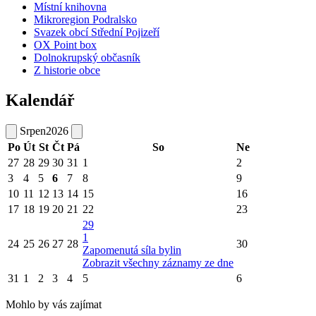
Místní knihovna
Mikroregion Podralsko
Svazek obcí Střední Pojizeří
OX Point box
Dolnokrupský občasník
Z historie obce
Kalendář
Srpen
2026
Po
Út
St
Čt
Pá
So
Ne
27
28
29
30
31
1
2
3
4
5
6
7
8
9
10
11
12
13
14
15
16
17
18
19
20
21
22
23
29
1
24
25
26
27
28
30
Zapomenutá síla bylin
Zobrazit všechny záznamy ze dne
31
1
2
3
4
5
6
Mohlo by vás zajímat