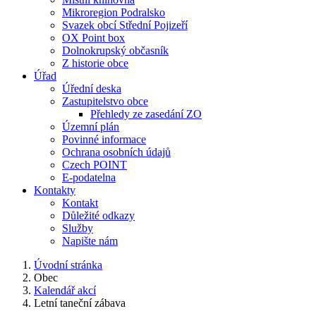
Mikroregion Podralsko
Svazek obcí Střední Pojizeří
OX Point box
Dolnokrupský občasník
Z historie obce
Úřad
Úřední deska
Zastupitelstvo obce
Přehledy ze zasedání ZO
Územní plán
Povinné informace
Ochrana osobních údajů
Czech POINT
E-podatelna
Kontakty
Kontakt
Důležité odkazy
Služby
Napište nám
Úvodní stránka
Obec
Kalendář akcí
Letní taneční zábava