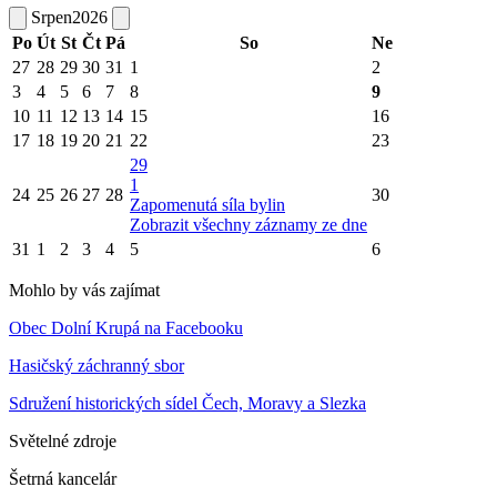
Srpen
2026
Po
Út
St
Čt
Pá
So
Ne
27
28
29
30
31
1
2
3
4
5
6
7
8
9
10
11
12
13
14
15
16
17
18
19
20
21
22
23
29
1
24
25
26
27
28
30
Zapomenutá síla bylin
Zobrazit všechny záznamy ze dne
31
1
2
3
4
5
6
Mohlo by vás zajímat
Obec Dolní Krupá na Facebooku
Hasičský záchranný sbor
Sdružení historických sídel Čech, Moravy a Slezka
Světelné zdroje
Šetrná kancelár