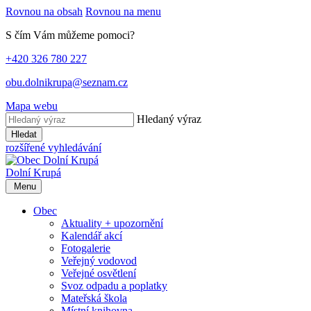
Rovnou na obsah
Rovnou na menu
S čím Vám můžeme pomoci?
+420 326 780 227
obu.dolnikrupa@seznam.cz
Mapa webu
Hledaný výraz
Hledat
rozšířené vyhledávání
Dolní Krupá
Menu
Obec
Aktuality + upozornění
Kalendář akcí
Fotogalerie
Veřejný vodovod
Veřejné osvětlení
Svoz odpadu a poplatky
Mateřská škola
Místní knihovna