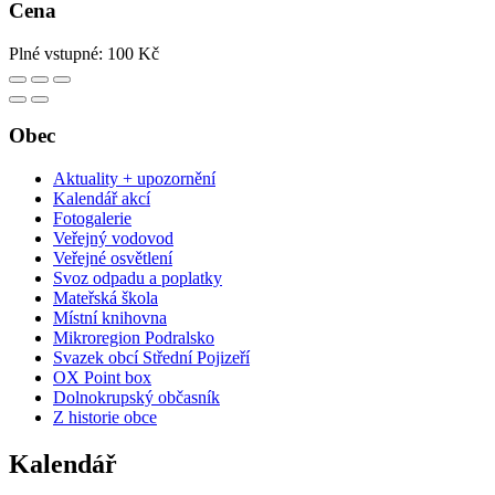
Cena
Plné vstupné: 100 Kč
Obec
Aktuality + upozornění
Kalendář akcí
Fotogalerie
Veřejný vodovod
Veřejné osvětlení
Svoz odpadu a poplatky
Mateřská škola
Místní knihovna
Mikroregion Podralsko
Svazek obcí Střední Pojizeří
OX Point box
Dolnokrupský občasník
Z historie obce
Kalendář