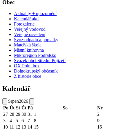
Obec
Aktuality + upozornění
Kalendář akcí
Fotogalerie
Veřejný vodovod
Veřejné osvětlení
Svoz odpadu a poplatky
Mateřská škola
Místní knihovna
Mikroregion Podralsko
Svazek obcí Střední Pojizeří
OX Point box
Dolnokrupský občasník
Z historie obce
Kalendář
Srpen
2026
Po
Út
St
Čt
Pá
So
Ne
27
28
29
30
31
1
2
3
4
5
6
7
8
9
10
11
12
13
14
15
16