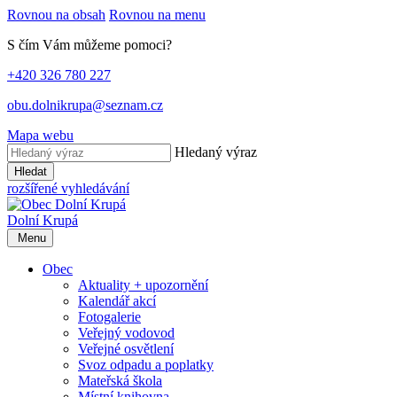
Rovnou na obsah
Rovnou na menu
S čím Vám můžeme pomoci?
+420 326 780 227
obu.dolnikrupa@seznam.cz
Mapa webu
Hledaný výraz
Hledat
rozšířené vyhledávání
Dolní Krupá
Menu
Obec
Aktuality + upozornění
Kalendář akcí
Fotogalerie
Veřejný vodovod
Veřejné osvětlení
Svoz odpadu a poplatky
Mateřská škola
Místní knihovna