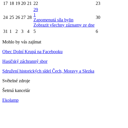
17
18
19
20
21
22
23
29
1
24
25
26
27
28
30
Zapomenutá síla bylin
Zobrazit všechny záznamy ze dne
31
1
2
3
4
5
6
Mohlo by vás zajímat
Obec Dolní Krupá na Facebooku
Hasičský záchranný sbor
Sdružení historických sídel Čech, Moravy a Slezka
Světelné zdroje
Šetrná kancelár
Ekolamp