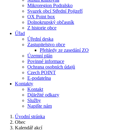
Mikroregion Podralsko
Svazek obcí Střední Pojizeří
OX Point box
Dolnokrupský občasník
Z historie obce
Úřad
Úřední deska
Zastupitelstvo obce
Přehledy ze zasedání ZO
Územní plán
Povinné informace
Ochrana osobních údajů
Czech POINT
E-podatelna
Kontakty
Kontakt
Důležité odkazy
Služby
Napište nám
Úvodní stránka
Obec
Kalendář akcí