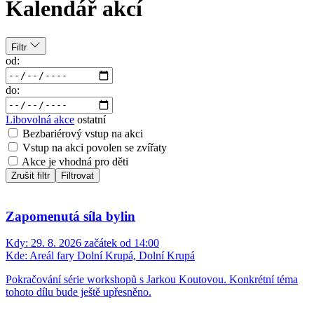
Kalendář akcí
Filtr
od:
do:
Libovolná akce
ostatní
Bezbariérový vstup na akci
Vstup na akci povolen se zvířaty
Akce je vhodná pro děti
Zrušit filtr
Filtrovat
Zapomenutá síla bylin
Kdy:
29. 8. 2026 začátek od 14:00
Kde:
Areál fary Dolní Krupá, Dolní Krupá
Pokračování série workshopů s Jarkou Koutovou. Konkrétní téma
tohoto dílu bude ještě upřesněno.