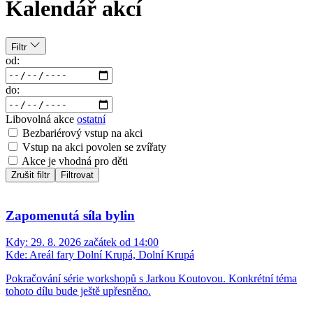
Kalendář akcí
Filtr
od:
do:
Libovolná akce
ostatní
Bezbariérový vstup na akci
Vstup na akci povolen se zvířaty
Akce je vhodná pro děti
Zrušit filtr
Filtrovat
Zapomenutá síla bylin
Kdy:
29. 8. 2026 začátek od 14:00
Kde:
Areál fary Dolní Krupá, Dolní Krupá
Pokračování série workshopů s Jarkou Koutovou. Konkrétní téma
tohoto dílu bude ještě upřesněno.