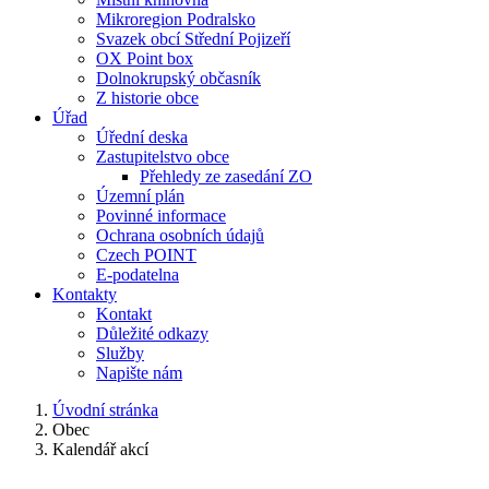
Mikroregion Podralsko
Svazek obcí Střední Pojizeří
OX Point box
Dolnokrupský občasník
Z historie obce
Úřad
Úřední deska
Zastupitelstvo obce
Přehledy ze zasedání ZO
Územní plán
Povinné informace
Ochrana osobních údajů
Czech POINT
E-podatelna
Kontakty
Kontakt
Důležité odkazy
Služby
Napište nám
Úvodní stránka
Obec
Kalendář akcí