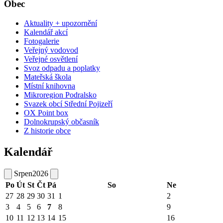
Obec
Aktuality + upozornění
Kalendář akcí
Fotogalerie
Veřejný vodovod
Veřejné osvětlení
Svoz odpadu a poplatky
Mateřská škola
Místní knihovna
Mikroregion Podralsko
Svazek obcí Střední Pojizeří
OX Point box
Dolnokrupský občasník
Z historie obce
Kalendář
Srpen
2026
Po
Út
St
Čt
Pá
So
Ne
27
28
29
30
31
1
2
3
4
5
6
7
8
9
10
11
12
13
14
15
16