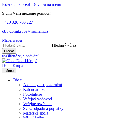
Rovnou na obsah
Rovnou na menu
S čím Vám můžeme pomoci?
+420 326 780 227
obu.dolnikrupa@seznam.cz
Mapa webu
Hledaný výraz
Hledat
rozšířené vyhledávání
Dolní Krupá
Menu
Obec
Aktuality + upozornění
Kalendář akcí
Fotogalerie
Veřejný vodovod
Veřejné osvětlení
Svoz odpadu a poplatky
Mateřská škola
Místní knihovna