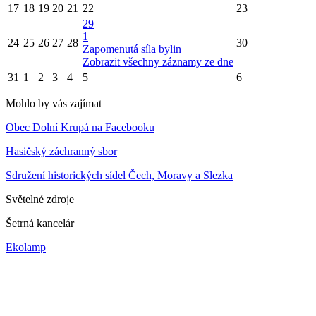
17
18
19
20
21
22
23
29
1
24
25
26
27
28
30
Zapomenutá síla bylin
Zobrazit všechny záznamy ze dne
31
1
2
3
4
5
6
Mohlo by vás zajímat
Obec Dolní Krupá na Facebooku
Hasičský záchranný sbor
Sdružení historických sídel Čech, Moravy a Slezka
Světelné zdroje
Šetrná kancelár
Ekolamp