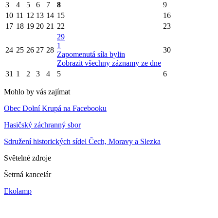
3
4
5
6
7
8
9
10
11
12
13
14
15
16
17
18
19
20
21
22
23
29
1
24
25
26
27
28
30
Zapomenutá síla bylin
Zobrazit všechny záznamy ze dne
31
1
2
3
4
5
6
Mohlo by vás zajímat
Obec Dolní Krupá na Facebooku
Hasičský záchranný sbor
Sdružení historických sídel Čech, Moravy a Slezka
Světelné zdroje
Šetrná kancelár
Ekolamp