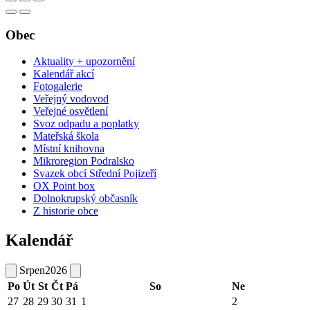
Obec
Aktuality + upozornění
Kalendář akcí
Fotogalerie
Veřejný vodovod
Veřejné osvětlení
Svoz odpadu a poplatky
Mateřská škola
Místní knihovna
Mikroregion Podralsko
Svazek obcí Střední Pojizeří
OX Point box
Dolnokrupský občasník
Z historie obce
Kalendář
Srpen
2026
Po
Út
St
Čt
Pá
So
Ne
27
28
29
30
31
1
2