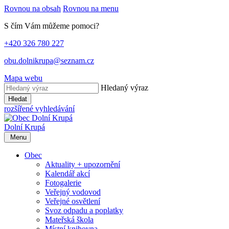
Rovnou na obsah
Rovnou na menu
S čím Vám můžeme pomoci?
+420 326 780 227
obu.dolnikrupa@seznam.cz
Mapa webu
Hledaný výraz
Hledat
rozšířené vyhledávání
Dolní Krupá
Menu
Obec
Aktuality + upozornění
Kalendář akcí
Fotogalerie
Veřejný vodovod
Veřejné osvětlení
Svoz odpadu a poplatky
Mateřská škola
Místní knihovna