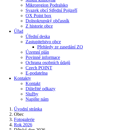
Mikroregion Podralsko
Svazek obcí Střední Pojizeří
OX Point box
Dolnokrupský občasník
Z historie obce
Úřad
Úřední deska
Zastupitelstvo obce
Přehledy ze zasedání ZO
Územní plán
Povinné informace
Ochrana osobních údajů
Czech POINT
E-podatelna
Kontakty
Kontakt
Důležité odkazy
Služby
Napište nám
Úvodní stránka
Obec
Fotogalerie
Rok 2026
Dětský den 2026