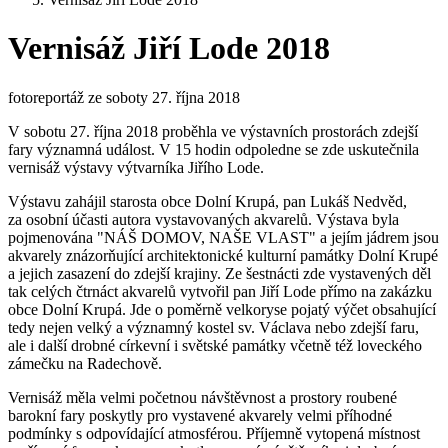
Vernisáž Jiří Lode 2018
fotoreportáž ze soboty 27. října 2018
V sobotu 27. října 2018 proběhla ve výstavních prostorách zdejší
fary významná událost. V 15 hodin odpoledne se zde uskutečnila
vernisáž výstavy výtvarníka Jiřího Lode.
Výstavu zahájil starosta obce Dolní Krupá, pan Lukáš Nedvěd,
za osobní účasti autora vystavovaných akvarelů. Výstava byla
pojmenována "NÁŠ DOMOV, NAŠE VLAST" a jejím jádrem jsou
akvarely znázorňující architektonické kulturní památky Dolní Krupé
a jejich zasazení do zdejší krajiny. Ze šestnácti zde vystavených děl
tak celých čtrnáct akvarelů vytvořil pan Jiří Lode přímo na zakázku
obce Dolní Krupá. Jde o poměrně velkoryse pojatý výčet obsahující
tedy nejen velký a významný kostel sv. Václava nebo zdejší faru,
ale i další drobné církevní i světské památky včetně též loveckého
zámečku na Radechově.
Vernisáž měla velmi početnou návštěvnost a prostory roubené
barokní fary poskytly pro vystavené akvarely velmi příhodné
podmínky s odpovídající atmosférou. Příjemně vytopená místnost