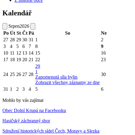
Z historie obce
Kalendář
Srpen
2026
Po
Út
St
Čt
Pá
So
Ne
27
28
29
30
31
1
2
3
4
5
6
7
8
9
10
11
12
13
14
15
16
17
18
19
20
21
22
23
29
1
24
25
26
27
28
30
Zapomenutá síla bylin
Zobrazit všechny záznamy ze dne
31
1
2
3
4
5
6
Mohlo by vás zajímat
Obec Dolní Krupá na Facebooku
Hasičský záchranný sbor
Sdružení historických sídel Čech, Moravy a Slezka