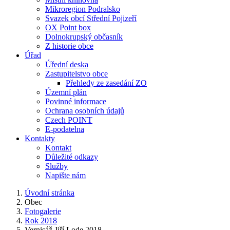
Mikroregion Podralsko
Svazek obcí Střední Pojizeří
OX Point box
Dolnokrupský občasník
Z historie obce
Úřad
Úřední deska
Zastupitelstvo obce
Přehledy ze zasedání ZO
Územní plán
Povinné informace
Ochrana osobních údajů
Czech POINT
E-podatelna
Kontakty
Kontakt
Důležité odkazy
Služby
Napište nám
Úvodní stránka
Obec
Fotogalerie
Rok 2018
Vernisáž Jiří Lode 2018