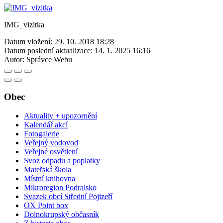
IMG_vizitka
Datum vložení:
29. 10. 2018 18:28
Datum poslední aktualizace:
14. 1. 2025 16:16
Autor:
Správce Webu
Obec
Aktuality + upozornění
Kalendář akcí
Fotogalerie
Veřejný vodovod
Veřejné osvětlení
Svoz odpadu a poplatky
Mateřská škola
Místní knihovna
Mikroregion Podralsko
Svazek obcí Střední Pojizeří
OX Point box
Dolnokrupský občasník