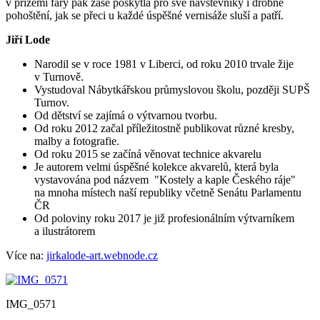
v přízemí fary pak zase poskytla pro své návštěvníky i drobné
pohoštění, jak se přeci u každé úspěšné vernisáže sluší a patří.
Jiří Lode
Narodil se v roce 1981 v Liberci, od roku 2010 trvale žije
v Turnově.
Vystudoval Nábytkářskou průmyslovou školu, později SUPŠ
Turnov.
Od dětství se zajímá o výtvarnou tvorbu.
Od roku 2012 začal příležitostně publikovat různé kresby,
malby a fotografie.
Od roku 2015 se začíná věnovat technice akvarelu
Je autorem velmi úspěšné kolekce akvarelů, která byla
vystavována pod názvem "Kostely a kaple Českého ráje"
na mnoha místech naší republiky včetně Senátu Parlamentu
ČR
Od poloviny roku 2017 je již profesionálním výtvarníkem
a ilustrátorem
Více na:
jirkalode-art.webnode.cz
IMG_0571