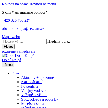
Rovnou na obsah
Rovnou na menu
S čím Vám můžeme pomoci?
+420 326 780 227
obu.dolnikrupa@seznam.cz
Mapa webu
Hledaný výraz
Hledat
rozšířené vyhledávání
Dolní Krupá
Menu
Obec
Aktuality + upozornění
Kalendář akcí
Fotogalerie
Veřejný vodovod
Veřejné osvětlení
Svoz odpadu a poplatky
Mateřská škola
Místní knihovna