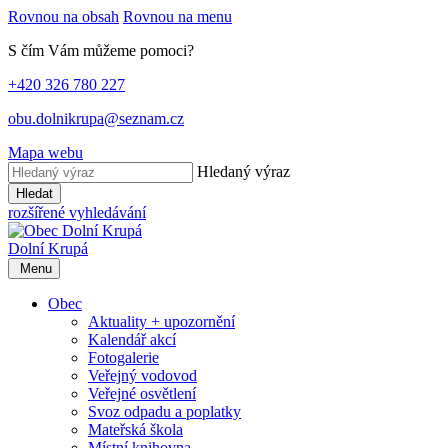
Rovnou na obsah
Rovnou na menu
S čím Vám můžeme pomoci?
+420 326 780 227
obu.dolnikrupa@seznam.cz
Mapa webu
Hledaný výraz
Hledat
rozšířené vyhledávání
Dolní Krupá
Menu
Obec
Aktuality + upozornění
Kalendář akcí
Fotogalerie
Veřejný vodovod
Veřejné osvětlení
Svoz odpadu a poplatky
Mateřská škola
Místní knihovna