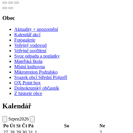
Obec
Aktuality + upozornění
Kalendář akcí
Fotogalerie
Veřejný vodovod
Veřejné osvětlení
Svoz odpadu a poplatky
Mateřská škola
Místní knihovna
Mikroregion Podralsko
Svazek obcí Střední Pojizeří
OX Point box
Dolnokrupský občasník
Z historie obce
Kalendář
Srpen
2026
Po
Út
St
Čt
Pá
So
Ne
27
28
29
30
31
1
2