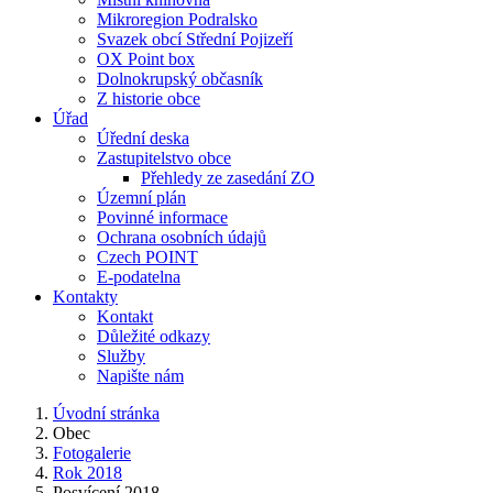
Mikroregion Podralsko
Svazek obcí Střední Pojizeří
OX Point box
Dolnokrupský občasník
Z historie obce
Úřad
Úřední deska
Zastupitelstvo obce
Přehledy ze zasedání ZO
Územní plán
Povinné informace
Ochrana osobních údajů
Czech POINT
E-podatelna
Kontakty
Kontakt
Důležité odkazy
Služby
Napište nám
Úvodní stránka
Obec
Fotogalerie
Rok 2018
Posvícení 2018