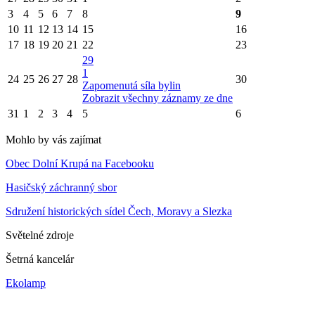
3
4
5
6
7
8
9
10
11
12
13
14
15
16
17
18
19
20
21
22
23
29
1
24
25
26
27
28
30
Zapomenutá síla bylin
Zobrazit všechny záznamy ze dne
31
1
2
3
4
5
6
Mohlo by vás zajímat
Obec Dolní Krupá na Facebooku
Hasičský záchranný sbor
Sdružení historických sídel Čech, Moravy a Slezka
Světelné zdroje
Šetrná kancelár
Ekolamp