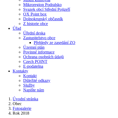
Mikroregion Podralsko
Svazek obcí Střední Pojizeří
OX Point box
Dolnokrupský občasník
Z historie obce
Úřad
Úřední deska
Zastupitelstvo obce
Přehledy ze zasedání ZO
Územní plán
Povinné informace
Ochrana osobních údajů
Czech POINT
E-podatelna
Kontakty
Kontakt
Důležité odkazy
Služby
Napište nám
Úvodní stránka
Obec
Fotogalerie
Rok 2018