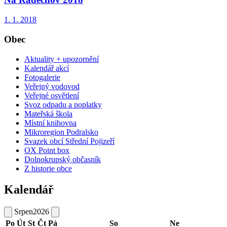
1. 1. 2018
Obec
Aktuality + upozornění
Kalendář akcí
Fotogalerie
Veřejný vodovod
Veřejné osvětlení
Svoz odpadu a poplatky
Mateřská škola
Místní knihovna
Mikroregion Podralsko
Svazek obcí Střední Pojizeří
OX Point box
Dolnokrupský občasník
Z historie obce
Kalendář
Srpen
2026
Po
Út
St
Čt
Pá
So
Ne