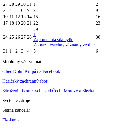
27
28
29
30
31
1
2
3
4
5
6
7
8
9
10
11
12
13
14
15
16
17
18
19
20
21
22
23
29
1
24
25
26
27
28
30
Zapomenutá síla bylin
Zobrazit všechny záznamy ze dne
31
1
2
3
4
5
6
Mohlo by vás zajímat
Obec Dolní Krupá na Facebooku
Hasičský záchranný sbor
Sdružení historických sídel Čech, Moravy a Slezka
Světelné zdroje
Šetrná kancelár
Ekolamp