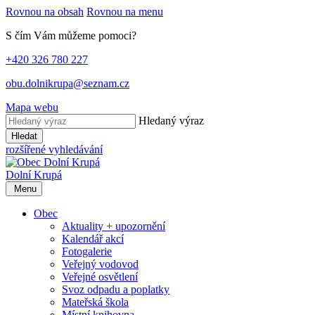
Rovnou na obsah
Rovnou na menu
S čím Vám můžeme pomoci?
+420 326 780 227
obu.dolnikrupa@seznam.cz
Mapa webu
Hledaný výraz
Hledat
rozšířené vyhledávání
Dolní Krupá
Menu
Obec
Aktuality + upozornění
Kalendář akcí
Fotogalerie
Veřejný vodovod
Veřejné osvětlení
Svoz odpadu a poplatky
Mateřská škola
Místní knihovna