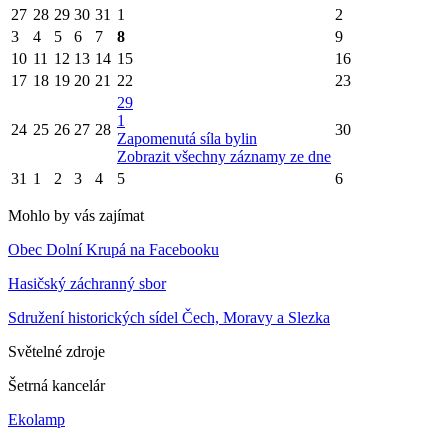
27
28
29
30
31
1
2
3
4
5
6
7
8
9
10
11
12
13
14
15
16
17
18
19
20
21
22
23
29
1
24
25
26
27
28
30
Zapomenutá síla bylin
Zobrazit všechny záznamy ze dne
31
1
2
3
4
5
6
Mohlo by vás zajímat
Obec Dolní Krupá na Facebooku
Hasičský záchranný sbor
Sdružení historických sídel Čech, Moravy a Slezka
Světelné zdroje
Šetrná kancelár
Ekolamp