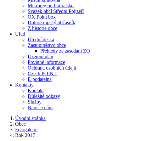
Mikroregion Podralsko
Svazek obcí Střední Pojizeří
OX Point box
Dolnokrupský občasník
Z historie obce
Úřad
Úřední deska
Zastupitelstvo obce
Přehledy ze zasedání ZO
Územní plán
Povinné informace
Ochrana osobních údajů
Czech POINT
E-podatelna
Kontakty
Kontakt
Důležité odkazy
Služby
Napište nám
Úvodní stránka
Obec
Fotogalerie
Rok 2017