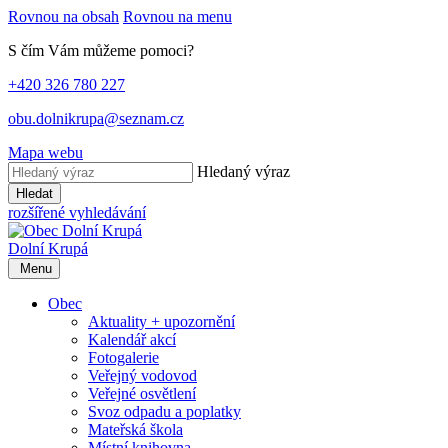
Rovnou na obsah
Rovnou na menu
S čím Vám můžeme pomoci?
+420 326 780 227
obu.dolnikrupa@seznam.cz
Mapa webu
Hledaný výraz
Hledat
rozšířené vyhledávání
Dolní Krupá
Menu
Obec
Aktuality + upozornění
Kalendář akcí
Fotogalerie
Veřejný vodovod
Veřejné osvětlení
Svoz odpadu a poplatky
Mateřská škola
Místní knihovna