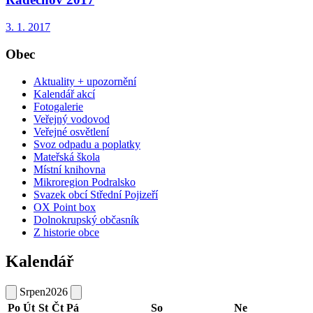
3. 1. 2017
Obec
Aktuality + upozornění
Kalendář akcí
Fotogalerie
Veřejný vodovod
Veřejné osvětlení
Svoz odpadu a poplatky
Mateřská škola
Místní knihovna
Mikroregion Podralsko
Svazek obcí Střední Pojizeří
OX Point box
Dolnokrupský občasník
Z historie obce
Kalendář
Srpen
2026
Po
Út
St
Čt
Pá
So
Ne