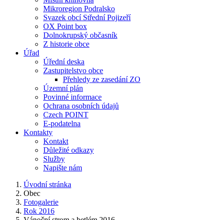
Mikroregion Podralsko
Svazek obcí Střední Pojizeří
OX Point box
Dolnokrupský občasník
Z historie obce
Úřad
Úřední deska
Zastupitelstvo obce
Přehledy ze zasedání ZO
Územní plán
Povinné informace
Ochrana osobních údajů
Czech POINT
E-podatelna
Kontakty
Kontakt
Důležité odkazy
Služby
Napište nám
Úvodní stránka
Obec
Fotogalerie
Rok 2016
Vánoční strom a betlém 2016