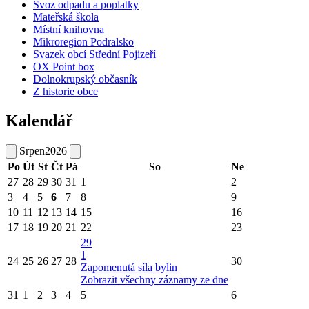
Svoz odpadu a poplatky
Mateřská škola
Místní knihovna
Mikroregion Podralsko
Svazek obcí Střední Pojizeří
OX Point box
Dolnokrupský občasník
Z historie obce
Kalendář
Srpen
2026
Po
Út
St
Čt
Pá
So
Ne
27
28
29
30
31
1
2
3
4
5
6
7
8
9
10
11
12
13
14
15
16
17
18
19
20
21
22
23
29
1
24
25
26
27
28
30
Zapomenutá síla bylin
Zobrazit všechny záznamy ze dne
31
1
2
3
4
5
6