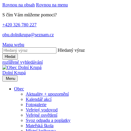
Rovnou na obsah
Rovnou na menu
S čím Vám můžeme pomoci?
+420 326 780 227
obu.dolnikrupa@seznam.cz
Mapa webu
Hledaný výraz
Hledat
rozšířené vyhledávání
Dolní Krupá
Menu
Obec
Aktuality + upozornění
Kalendář akcí
Fotogalerie
Veřejný vodovod
Veřejné osvětlení
Svoz odpadu a poplatky
Mateřská škola
Místní knihovna