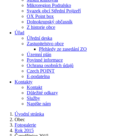
Mikroregion Podralsko
Svazek obcí Střední Pojizeří
OX Point box
Dolnokrupský občasník
Z historie obce
Úřad
Úřední deska
Zastupitelstvo obce
Přehledy ze zasedání ZO
Územní plán
Povinné informace
Ochrana osobních údajů
Czech POINT
E-podatelna
Kontakty
Kontakt
Důležité odkazy
Služby
Napište nám
Úvodní stránka
Obec
Fotogalerie
Rok 2015
Čarodějnice 2015