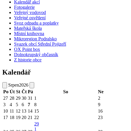
Kalendář akcí
Fotogalerie
Veřejný vodovod
Veřejné osvětlení
Svoz odpadu a poplatky
Mateřská škola
Místní knihovna
Mikroregion Podralsko
Svazek obcí Střední Pojizeří
OX Point box
Dolnokrupský občasník
Z historie obce
Kalendář
Srpen
2026
Po
Út
St
Čt
Pá
So
Ne
27
28
29
30
31
1
2
3
4
5
6
7
8
9
10
11
12
13
14
15
16
17
18
19
20
21
22
23
29
1