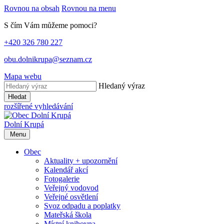
Rovnou na obsah
Rovnou na menu
S čím Vám můžeme pomoci?
+420 326 780 227
obu.dolnikrupa@seznam.cz
Mapa webu
Hledaný výraz
Hledat
rozšířené vyhledávání
Dolní Krupá
Menu
Obec
Aktuality + upozornění
Kalendář akcí
Fotogalerie
Veřejný vodovod
Veřejné osvětlení
Svoz odpadu a poplatky
Mateřská škola
Místní knihovna