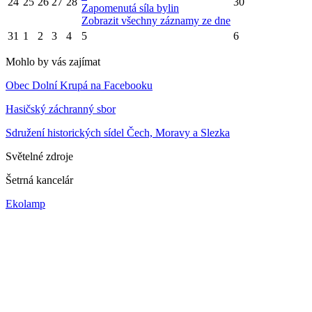
24
25
26
27
28
30
Zapomenutá síla bylin
Zobrazit všechny záznamy ze dne
31
1
2
3
4
5
6
Mohlo by vás zajímat
Obec Dolní Krupá na Facebooku
Hasičský záchranný sbor
Sdružení historických sídel Čech, Moravy a Slezka
Světelné zdroje
Šetrná kancelár
Ekolamp