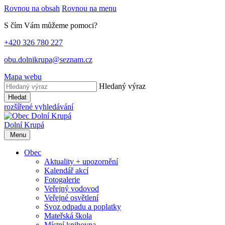
Rovnou na obsah
Rovnou na menu
S čím Vám můžeme pomoci?
+420 326 780 227
obu.dolnikrupa@seznam.cz
Mapa webu
Hledaný výraz
Hledat
rozšířené vyhledávání
Dolní Krupá
Menu
Obec
Aktuality + upozornění
Kalendář akcí
Fotogalerie
Veřejný vodovod
Veřejné osvětlení
Svoz odpadu a poplatky
Mateřská škola
Místní knihovna