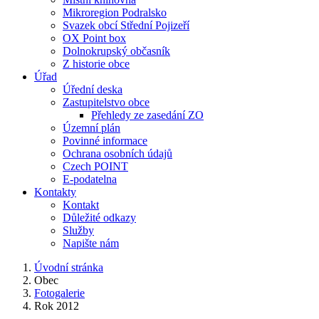
Mikroregion Podralsko
Svazek obcí Střední Pojizeří
OX Point box
Dolnokrupský občasník
Z historie obce
Úřad
Úřední deska
Zastupitelstvo obce
Přehledy ze zasedání ZO
Územní plán
Povinné informace
Ochrana osobních údajů
Czech POINT
E-podatelna
Kontakty
Kontakt
Důležité odkazy
Služby
Napište nám
Úvodní stránka
Obec
Fotogalerie
Rok 2012