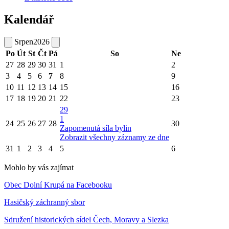
Kalendář
Srpen
2026
Po
Út
St
Čt
Pá
So
Ne
27
28
29
30
31
1
2
3
4
5
6
7
8
9
10
11
12
13
14
15
16
17
18
19
20
21
22
23
29
1
24
25
26
27
28
30
Zapomenutá síla bylin
Zobrazit všechny záznamy ze dne
31
1
2
3
4
5
6
Mohlo by vás zajímat
Obec Dolní Krupá na Facebooku
Hasičský záchranný sbor
Sdružení historických sídel Čech, Moravy a Slezka