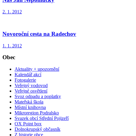
2. 1. 2012
Novoroční cesta na Radechov
1. 1. 2012
Obec
Aktuality + upozornění
Kalendář akcí
Fotogalerie
Veřejný vodovod
Veřejné osvětlení
Svoz odpadu a poplatky
Mateřská škola
Místní knihovna
Mikroregion Podralsko
Svazek obcí Střední Pojizeří
OX Point box
Dolnokrupský občasník
Z historie obce