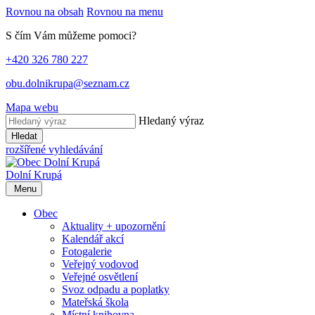
Rovnou na obsah
Rovnou na menu
S čím Vám můžeme pomoci?
+420 326 780 227
obu.dolnikrupa@seznam.cz
Mapa webu
Hledaný výraz
Hledat
rozšířené vyhledávání
Dolní Krupá
Menu
Obec
Aktuality + upozornění
Kalendář akcí
Fotogalerie
Veřejný vodovod
Veřejné osvětlení
Svoz odpadu a poplatky
Mateřská škola
Místní knihovna