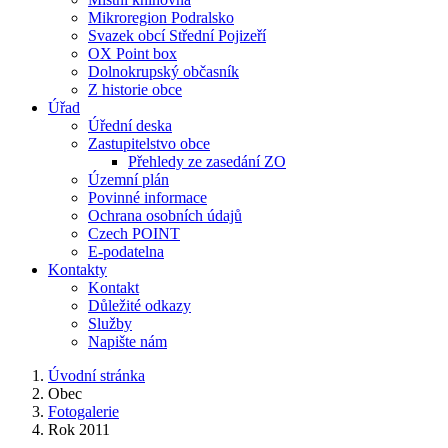
Mikroregion Podralsko
Svazek obcí Střední Pojizeří
OX Point box
Dolnokrupský občasník
Z historie obce
Úřad
Úřední deska
Zastupitelstvo obce
Přehledy ze zasedání ZO
Územní plán
Povinné informace
Ochrana osobních údajů
Czech POINT
E-podatelna
Kontakty
Kontakt
Důležité odkazy
Služby
Napište nám
Úvodní stránka
Obec
Fotogalerie
Rok 2011