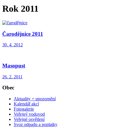
Rok 2011
Čarodějnice 2011
30. 4. 2012
Masopust
26. 2. 2011
Obec
Aktuality + upozornění
Kalendář akcí
Fotogalerie
Veřejný vodovod
Veřejné osvětlení
Svoz odpadu a poplatky