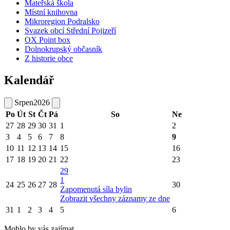
Mateřská škola
Místní knihovna
Mikroregion Podralsko
Svazek obcí Střední Pojizeří
OX Point box
Dolnokrupský občasník
Z historie obce
Kalendář
Srpen
2026
Po
Út
St
Čt
Pá
So
Ne
27
28
29
30
31
1
2
3
4
5
6
7
8
9
10
11
12
13
14
15
16
17
18
19
20
21
22
23
29
1
24
25
26
27
28
30
Zapomenutá síla bylin
Zobrazit všechny záznamy ze dne
31
1
2
3
4
5
6
Mohlo by vás zajímat