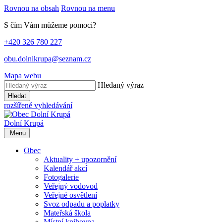
Rovnou na obsah
Rovnou na menu
S čím Vám můžeme pomoci?
+420 326 780 227
obu.dolnikrupa@seznam.cz
Mapa webu
Hledaný výraz
Hledat
rozšířené vyhledávání
Dolní Krupá
Menu
Obec
Aktuality + upozornění
Kalendář akcí
Fotogalerie
Veřejný vodovod
Veřejné osvětlení
Svoz odpadu a poplatky
Mateřská škola
Místní knihovna