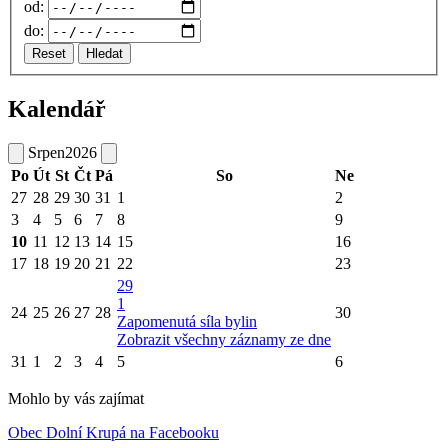
od:
do:
Reset
Hledat
Kalendář
Srpen
2026
Po
Út
St
Čt
Pá
So
Ne
27
28
29
30
31
1
2
3
4
5
6
7
8
9
10
11
12
13
14
15
16
17
18
19
20
21
22
23
29
1
24
25
26
27
28
30
Zapomenutá síla bylin
Zobrazit všechny záznamy ze dne
31
1
2
3
4
5
6
Mohlo by vás zajímat
Obec Dolní Krupá na Facebooku