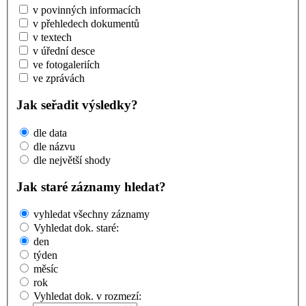
v povinných informacích
v přehledech dokumentů
v textech
v úřední desce
ve fotogaleriích
ve zprávách
Jak seřadit výsledky?
dle data
dle názvu
dle největší shody
Jak staré záznamy hledat?
vyhledat všechny záznamy
Vyhledat dok. staré:
den
týden
měsíc
rok
Vyhledat dok. v rozmezí: