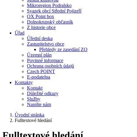
Mikroregion Podralsko
Svazek obcí Střední Pojizeří
OX Point box
Dolnokrupský občasník
Z historie obce
Úřad
Úřední deska
Zastupitelstvo obce
Přehledy ze zasedání ZO
Územní plán
Povinné informace
Ochrana osobních údajů
Czech POINT
E-podatelna
Kontakty
Kontakt
Důležité odkazy
Služby
Napište nám
Úvodní stránka
Fulltextové hledání
Fulltextové hledání